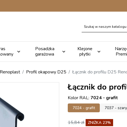
ras
Posadzka
Klejone
Narzę



lowany
garażowa
płytki
Prem
 Renoplast
Profil okapowy D25
Łącznik do profilu D25 Ren
Łącznik do prof
Kolor RAL:
7024 - grafit
7024 - grafit
7037 - szary
15,84 zł
ZNIŻKA 23%