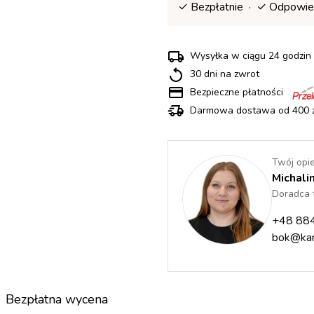
✓ Bezpłatnie · ✓ Odpowie
Wysyłka w ciągu 24 godz
30 dni na zwrot
Bezpieczne płatności
Darmowa dostawa od 400 z
Twój opi
Michali
Doradca 
+48 88
bok@kam
Bezpłatna wycena