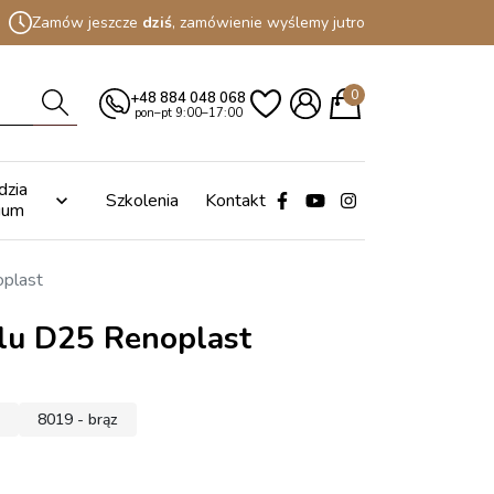
Zamów jeszcze
dziś
, zamówienie wyślemy jutro
0
+48 884 048 068
pon–pt 9:00–17:00
dzia
Szkolenia
Kontakt

ium
oplast
ilu D25 Renoplast
8019 - brąz