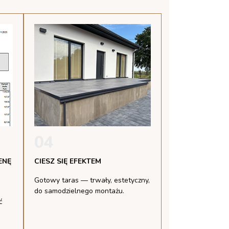
04
ENĘ
CIESZ SIĘ EFEKTEM
Gotowy taras — trwały, estetyczny,
do samodzielnego montażu.
ć