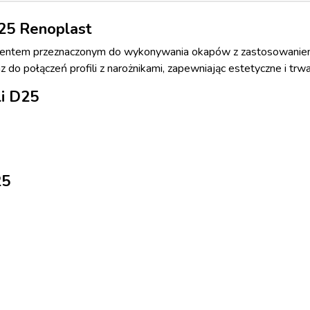
D25 Renoplast
ementem przeznaczonym do wykonywania okapów z zastosowaniem
az do połączeń profili z narożnikami, zapewniając estetyczne i tr
li D25
25