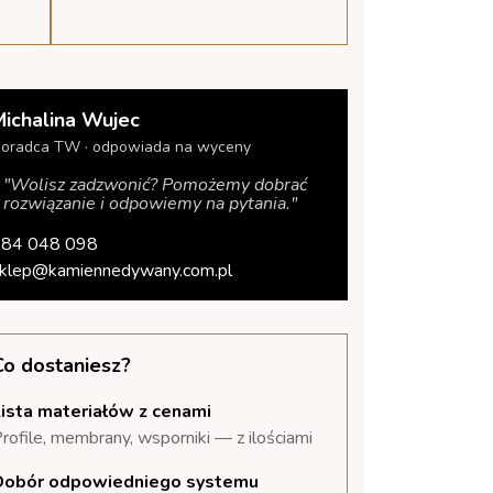
Michalina Wujec
oradca TW · odpowiada na wyceny
"Wolisz zadzwonić? Pomożemy dobrać
rozwiązanie i odpowiemy na pytania."
84 048 098
klep@kamiennedywany.com.pl
Co dostaniesz?
ista materiałów z cenami
rofile, membrany, wsporniki — z ilościami
Dobór odpowiedniego systemu