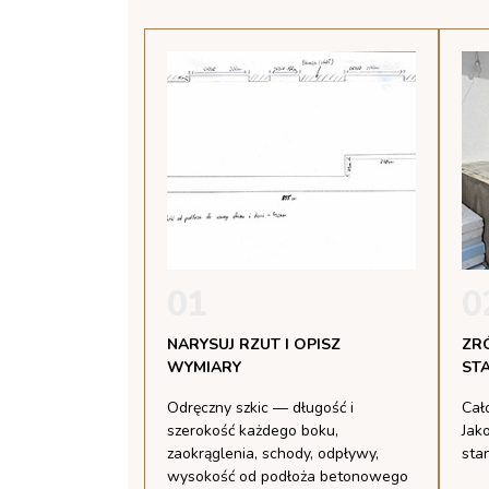
01
0
NARYSUJ RZUT I OPISZ
ZR
WYMIARY
ST
Odręczny szkic — długość i
Cało
szerokość każdego boku,
Jako
zaokrąglenia, schody, odpływy,
sta
wysokość od podłoża betonowego