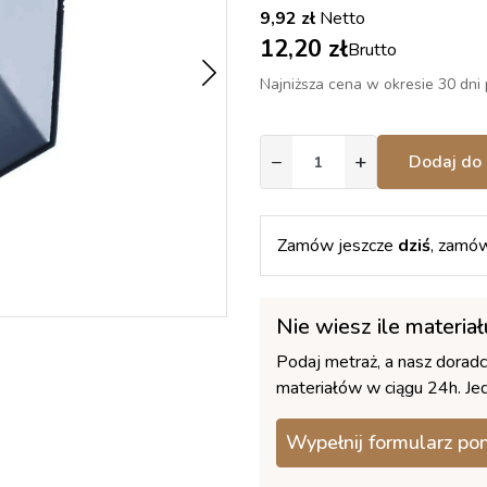
9,92 zł
Netto
12,20 zł
Brutto
Najniższa cena w okresie 30 dni 
−
+
Dodaj do 
Zamów jeszcze
dziś
, zamów
Nie wiesz ile materia
Podaj metraż, a nasz dorad
materiałów w ciągu 24h. Jed
Wypełnij formularz po