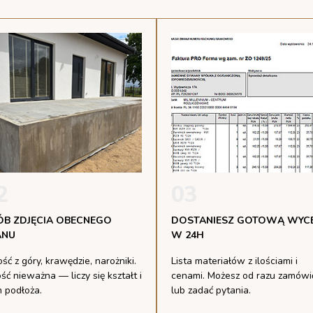
2
03
ÓB ZDJĘCIA OBECNEGO
DOSTANIESZ GOTOWĄ WYC
ANU
W 24H
ść z góry, krawędzie, narożniki.
Lista materiałów z ilościami i
ść nieważna — liczy się kształt i
cenami. Możesz od razu zamówi
n podłoża.
lub zadać pytania.