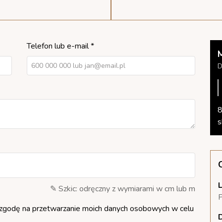
Telefon lub e-mail *
D
8
s
L
✎ Szkic: odręczny z wymiarami w cm lub m
P
zgodę na przetwarzanie moich danych osobowych w celu