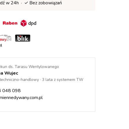
dź w 24h · ✓ Bez zobowiązań
in
ł
ekun ds. Tarasu Wentylowanego
na Wujec
techniczno-handlowy · 3 lata z systemem TW
4 048 098
iennedywany.com.pl