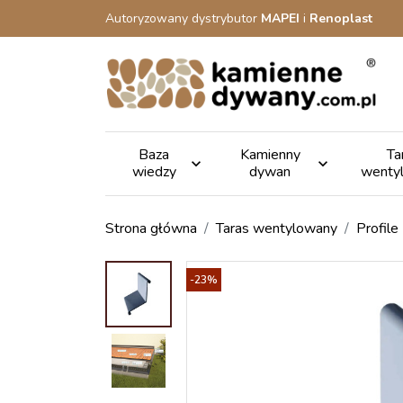
Autoryzowany dystrybutor
MAPEI
i
Renoplast
Baza
Kamienny
Ta


wiedzy
dywan
wenty
Strona główna
Taras wentylowany
Profile
-23%