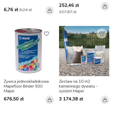
252,46 zł
6,76 zł
8,24 zł
327,87 zł
favorite_border
favorite_border
Żywica jednoskładnikowa
Zestaw na 10 m2
Mapefloor Binder 930
kamiennego dywanu -
Mapei
system Mapei
676,50 zł
3 174,38 zł