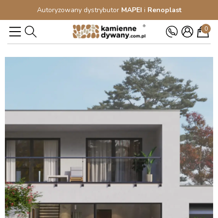
Autoryzowany dystrybutor
MAPEI
i
Renoplast
0