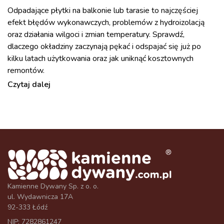
Odpadające płytki na balkonie lub tarasie to najczęściej
efekt błędów wykonawczych, problemów z hydroizolacją
oraz działania wilgoci i zmian temperatury. Sprawdź,
dlaczego okładziny zaczynają pękać i odspajać się już po
kilku latach użytkowania oraz jak uniknąć kosztownych
remontów.
Czytaj dalej
Kamienne Dywany Sp. z o. o.
ul. Wydawnicza 17A
92-333 Łódź
NIP: 7282861247