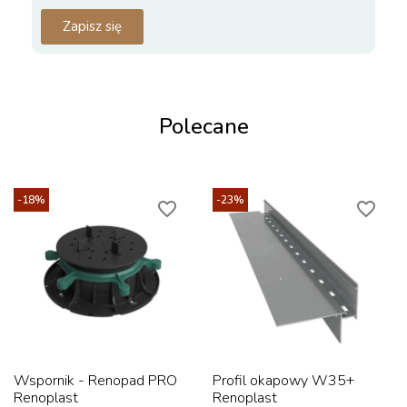
Zapisz się
Polecane
-18%
-23%
favorite_border
favorite_border
Wspornik - Renopad PRO
Profil okapowy W35+
Renoplast
Renoplast