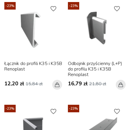
-23%
-23%
favorite_border
favorite_border
Łącznik do profili K35 i K35B
Odbojnik przyścienny (L+P)
Renoplast
do profilu K35 i K35B
Renoplast
12,20 zł
16,79 zł
15,84 zł
21,80 zł
-23%
-23%
favorite_border
favorite_border