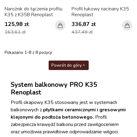
Narożnik do łączenia profilu
Profil łukowy nacinany K35
K35 z K35B Renoplast
Renoplast
125,98 zł
336,87 zł
163,61 zł
437,49 zł
Pokazano 1-8 z 8 pozycji
Powrót do góry

System balkonowy PRO K35
Renoplast
Profil okapowy K35 stosowany jest w systemach
balkonowych z
płytkami ceramicznymi i gresowymi
klejonymi do podłoża betonowego.
Profil
zabezpiecza krawędź balkonu przed zawilgoceniem
oraz umożliwia prawidłowe odprowadzanie wilgoci