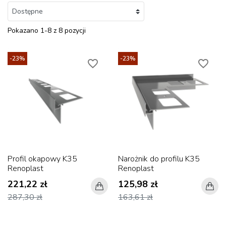
Pokazano 1-8 z 8 pozycji
-23%
-23%
favorite_border
favorite_border
Profil okapowy K35
Narożnik do profilu K35
Renoplast
Renoplast
221,22 zł
125,98 zł
287,30 zł
163,61 zł