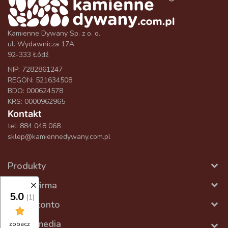
Kamienne Dywany Sp. z o. o.
ul. Wydawnicza 17A
92-333 Łódź
NIP: 7282861247
REGON: 521634508
BDO: 000624578
KRS: 0000962965
Kontakt
tel:
884 048 068
sklep@kamiennedywany.com.pl
Produkty
Nasza firma
5.0
(1)
Twoje konto
Social media
zobacz