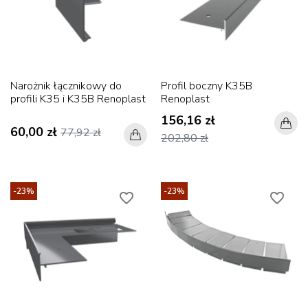
Narożnik łącznikowy do
Profil boczny K35B
profili K35 i K35B Renoplast
Renoplast
156,16 zł
60,00 zł
77,92 zł
202,80 zł
-23%
-23%
favorite_border
favorite_border