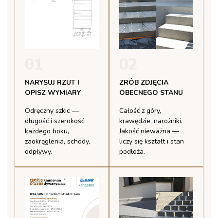
01
02
NARYSUJ RZUT I
ZRÓB ZDJĘCIA
OPISZ WYMIARY
OBECNEGO STANU
Odręczny szkic —
Całość z góry,
długość i szerokość
krawędzie, narożniki.
każdego boku,
Jakość nieważna —
zaokrąglenia, schody,
liczy się kształt i stan
odpływy.
podłoża.