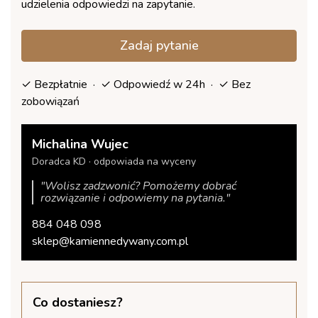
udzielenia odpowiedzi na zapytanie.
Zadaj pytanie
✓ Bezpłatnie · ✓ Odpowiedź w 24h · ✓ Bez
zobowiązań
Michalina Wujec
Doradca KD · odpowiada na wyceny
"Wolisz zadzwonić? Pomożemy dobrać
rozwiązanie i odpowiemy na pytania."
884 048 098
sklep@kamiennedywany.com.pl
Co dostaniesz?