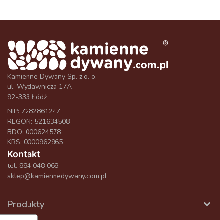
Kamienne Dywany Sp. z o. o.
ul. Wydawnicza 17A
92-333 Łódź
NIP: 7282861247
REGON: 521634508
BDO: 000624578
KRS: 0000962965
Kontakt
tel:
884 048 068
sklep@kamiennedywany.com.pl
Produkty