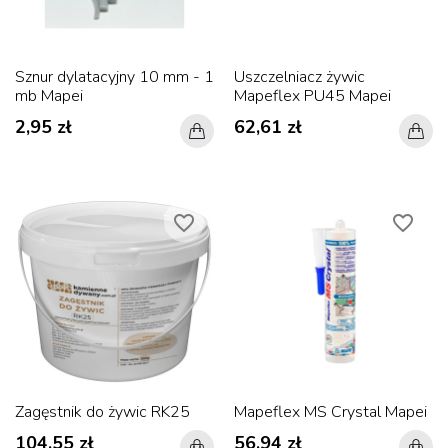
Sznur dylatacyjny 10 mm - 1
Uszczelniacz żywic
mb Mapei
Mapeflex PU45 Mapei
2,95 zł
62,61 zł
favorite_border
favorite_border
Zagęstnik do żywic RK25
Mapeflex MS Crystal Mapei
104,55 zł
56,94 zł