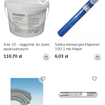
favorite_border
favorite_border
Adx 10 - zagęstnik do żywic
Siatka elewacyjna Mapenet
epoksydowych
150 1 mb Mapei
110,70 zł
6,03 zł
favorite_border
favorite_border