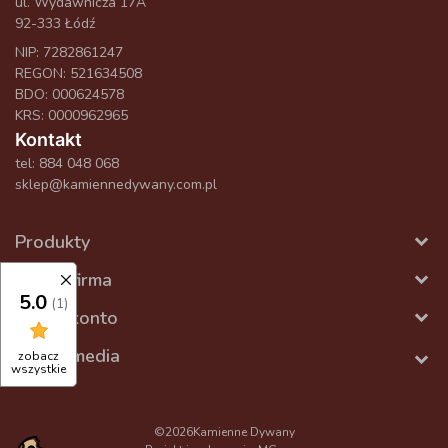
ul. Wydawnicza 17A
92-333 Łódź
NIP: 7282861247
REGON: 521634508
BDO: 000624578
KRS: 0000962965
Kontakt
tel:
884 048 068
sklep@kamiennedywany.com.pl
Produkty
Nasza firma
5.0
(1)
Twoje konto
Social media
zobacz
wszystkie
©2026
Kamienne Dywany