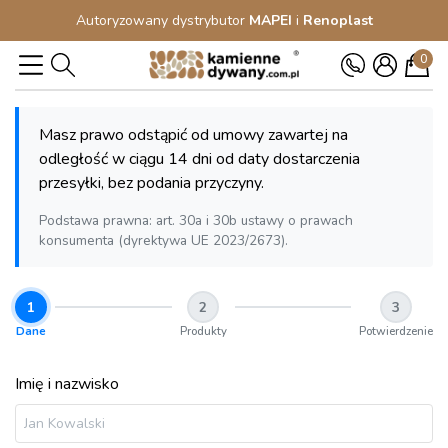
Autoryzowany dystrybutor
MAPEI
i
Renoplast
0
Masz prawo odstąpić od umowy zawartej na
odległość w ciągu 14 dni od daty dostarczenia
przesyłki, bez podania przyczyny.
Podstawa prawna: art. 30a i 30b ustawy o prawach
konsumenta (dyrektywa UE 2023/2673).
1
2
3
Dane
Produkty
Potwierdzenie
Imię i nazwisko