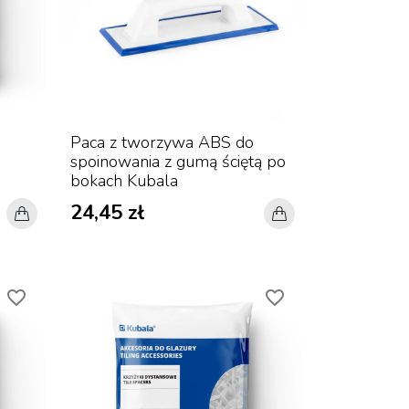
Paca z tworzywa ABS do
spoinowania z gumą ściętą po
bokach Kubala
24,45 zł
favorite_border
favorite_border