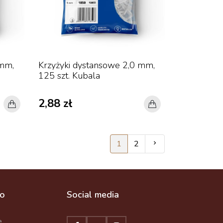
 mm,
Krzyżyki dystansowe 2,0 mm,
125 szt. Kubala
2,88 zł
Następny
1
2
to
Social media
e