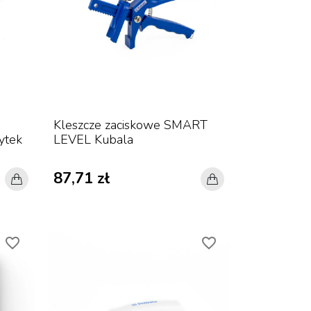
Kleszcze zaciskowe SMART
ytek
LEVEL Kubala
87,71 zł
favorite_border
favorite_border