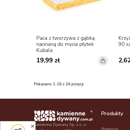
Paca z tworzywa z gąbką
Krzy
nacinaną do mycia płytek
90 sz
Kubala
19,99 zł
2,62
Pokazano 1-16 z 24 pozycji
Produkty
Kamienne Dywany Sp. z o. o.
Promocje