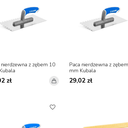
 nierdzewna z zębem 10
Paca nierdzewna z zębem
Kubala
mm Kubala
2 zł
29,02 zł
favorite_border