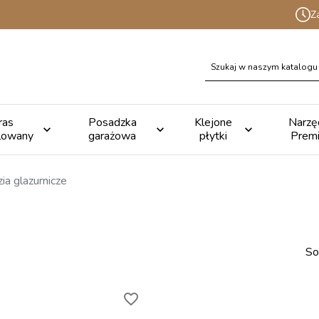
Z
ras
Posadzka
Klejone
Narzę



lowany
garażowa
płytki
Prem
ia glazurnicze
So
favorite_border