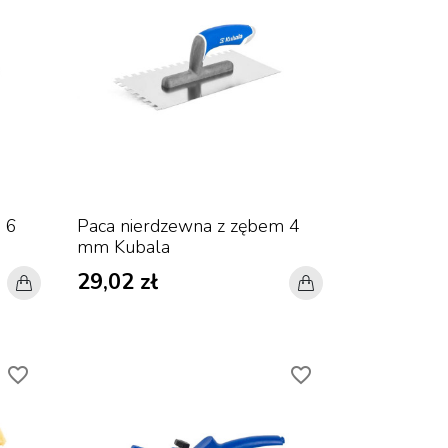
 6
Paca nierdzewna z zębem 4
mm Kubala
29,02 zł
favorite_border
favorite_border