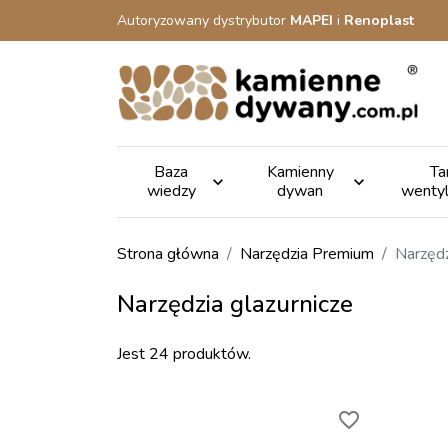
Autoryzowany dystrybutor
MAPEI
i
Renoplast
Baza
Kamienny
Ta


wiedzy
dywan
wenty
Strona główna
Narzędzia Premium
Narzędz
Narzędzia glazurnicze
Jest 24 produktów.
favorite_border