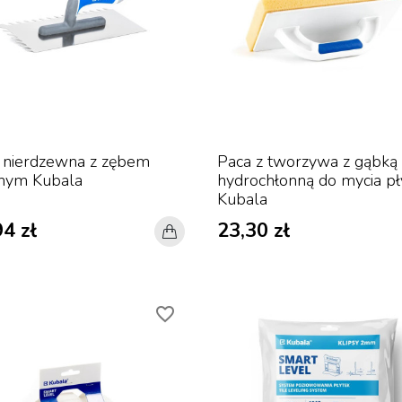
 nierdzewna z zębem
Paca z tworzywa z gąbką
nym Kubala
hydrochłonną do mycia pł
Kubala
4 zł
23,30 zł
favorite_border