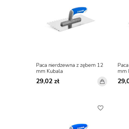
Paca nierdzewna z zębem 12
Paca
mm Kubala
mm 
29,02 zł
29,0
favorite_border