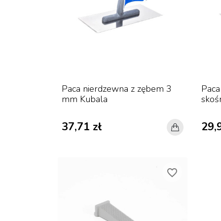
Paca nierdzewna z zębem 3
Paca
mm Kubala
skoś
37,71 zł
29,9
favorite_border