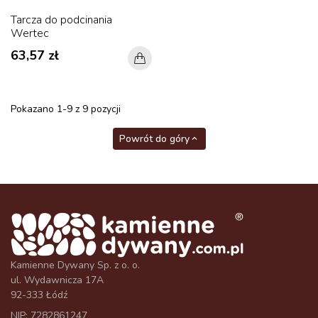
Tarcza do podcinania
Wertec
63,57 zł
Pokazano 1-9 z 9 pozycji
Powrót do góry

Kamienne Dywany Sp. z o. o.
ul. Wydawnicza 17A
92-333 Łódź
NIP: 7282861247