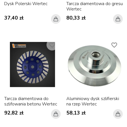
Dysk Polerski Wertec
Tarcza diamentowa do gresu
Wertec
37,40 zł
80,33 zł
favorite_border
favorite_border
Tarcza diamentowa do
Aluminiowy dysk szlifierski
szlifowania betonu Wertec
na rzep Wertec
92,82 zł
58,13 zł