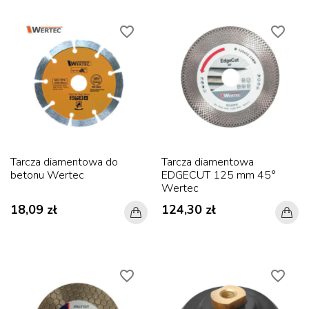
favorite_border
favorite_border
Tarcza diamentowa do
Tarcza diamentowa
betonu Wertec
EDGECUT 125 mm 45°
Wertec
18,09 zł
124,30 zł
favorite_border
favorite_border