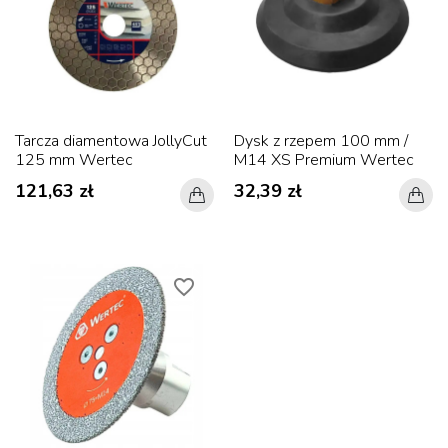
Tarcza diamentowa JollyCut
Dysk z rzepem 100 mm /
125 mm Wertec
M14 XS Premium Wertec
121,63 zł
32,39 zł
favorite_border