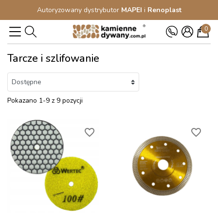
Autoryzowany dystrybutor
MAPEI
i
Renoplast
0
Tarcze i szlifowanie
Pokazano 1-9 z 9 pozycji
favorite_border
favorite_border