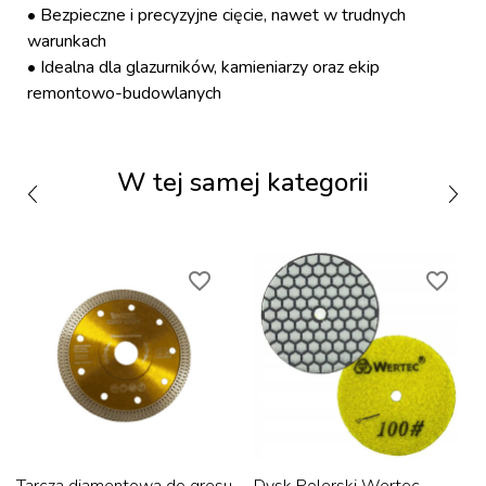
• Bezpieczne i precyzyjne cięcie, nawet w trudnych
warunkach
• Idealna dla glazurników, kamieniarzy oraz ekip
remontowo-budowlanych
W tej samej kategorii
favorite_border
favorite_border