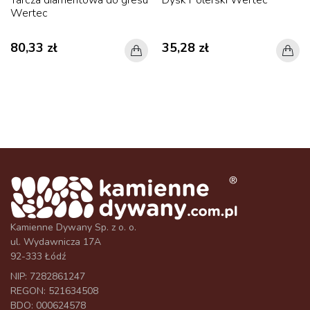
Tarcza diamentowa do gresu
Dysk Polerski Wertec
Wertec
80,33 zł
35,28 zł
Kamienne Dywany Sp. z o. o.
ul. Wydawnicza 17A
92-333 Łódź
NIP: 7282861247
REGON: 521634508
BDO: 000624578