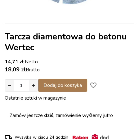
Tarcza diamentowa do betonu
Wertec
14,71 zł
Netto
18,09 zł
Brutto
−
+
favorite_border
Dodaj do koszyka
Ostatnie sztuki w magazynie
Zamów jeszcze
dziś
, zamówienie wyślemy jutro
Wysyłka w ciągu 24 godzin