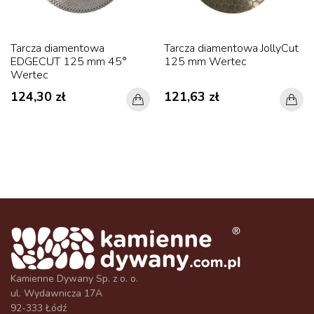
Tarcza diamentowa
Tarcza diamentowa JollyCut
EDGECUT 125 mm 45°
125 mm Wertec
Wertec
124,30 zł
121,63 zł
Kamienne Dywany Sp. z o. o.
ul. Wydawnicza 17A
92-333 Łódź