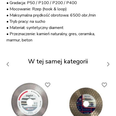
• Gradacja: P50 / P100 / P200 / P400
• Mocowanie: Rzep (hook & loop)
• Maksymalna prędkość obrotowa: 6500 obr./min
• Tryb pracy: na sucho
• Materiał: syntetyczny diament
• Przeznaczenie: kamień naturalny, gres, ceramika,
marmur, beton
W tej samej kategorii
favorite_border
favorite_border