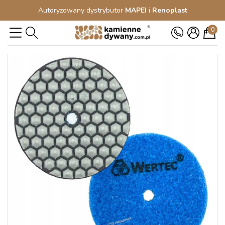
Autoryzowany dystrybutor
MAPEI
i
Renoplast
0