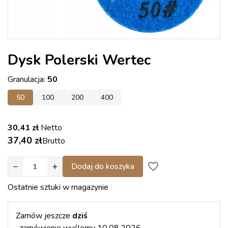
Dysk Polerski Wertec
Granulacja:
50
50
100
200
400
30,41 zł
Netto
37,40 zł
Brutto
−
+
favorite_border
Dodaj do koszyka
Ostatnie sztuki w magazynie
Zamów jeszcze
dziś