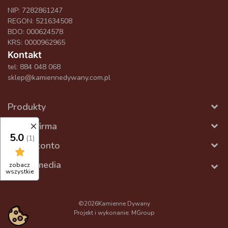
NIP: 7282861247
REGON: 521634508
BDO: 000624578
KRS: 0000962965
Kontakt
tel:
884 048 068
sklep@kamiennedywany.com.pl
Produkty
Nasza firma
5.0
(1)
Twoje konto
Social media
zobacz
wszystkie
©2026
Kamienne Dywany
Projekt i wykonanie:
MGroup