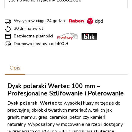
, zamówienie wyślemy 10.08.2026
Wysyłka w ciągu 24 godzin
30 dni na zwrot
Bezpieczne płatności
Darmowa dostawa od 400 zł
Opis
Dysk polerski Wertec 100 mm –
Profesjonalne Szlifowanie i Polerowanie
Dysk polerski Wertec
to wysokiej klasy narzędzie do
precyzyjnej obróbki twardych materiałów, takich jak
granit, marmur, gres, ceramika, beton czy kamień
naturalny. Wyposażony w mocowanie na rzep i dostępny
w gradacjach od P50 do P400, umożliwia skuteczne