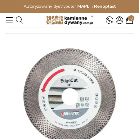
Autoryzowany dystrybutor
MAPEI
i
Renoplast
0