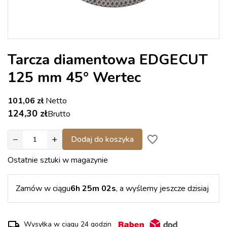
Tarcza diamentowa EDGECUT
125 mm 45° Wertec
101,06 zł
Netto
124,30 zł
Brutto
−
+
favorite_border
Dodaj do koszyka
Ostatnie sztuki w magazynie
Zamów w ciągu
6h 25m 02s
, a wyślemy jeszcze dzisiaj
Wysyłka w ciągu 24 godzin