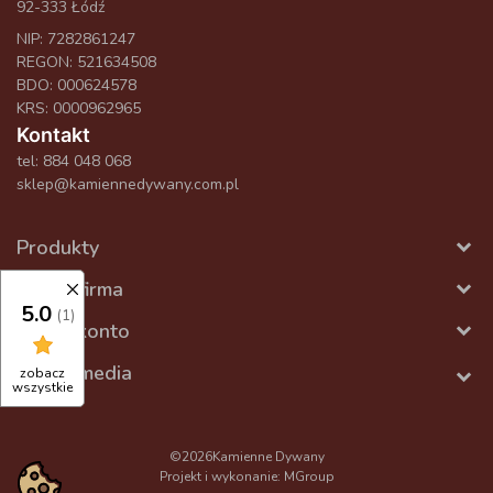
92-333 Łódź
NIP: 7282861247
REGON: 521634508
BDO: 000624578
KRS: 0000962965
Kontakt
tel:
884 048 068
sklep@kamiennedywany.com.pl
Produkty
Nasza firma
5.0
(1)
Twoje konto
Social media
zobacz
wszystkie
©2026
Kamienne Dywany
Projekt i wykonanie:
MGroup