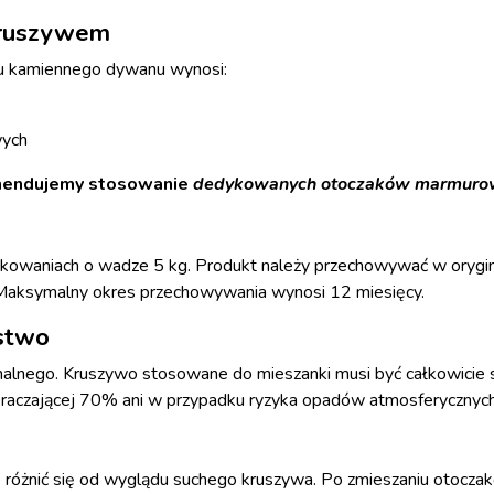
 kruszywem
u kamiennego dywanu wynosi:
wych
mendujemy stosowanie
dedykowanych
otoczaków marmuro
akowaniach o wadze 5 kg. Produkt należy przechowywać w orygi
. Maksymalny okres przechowywania wynosi 12 miesięcy.
ństwo
nalnego. Kruszywo stosowane do mieszanki musi być całkowicie s
raczającej 70% ani w przypadku ryzyka opadów atmosferycznych
żnić się od wyglądu suchego kruszywa. Po zmieszaniu otoczakó