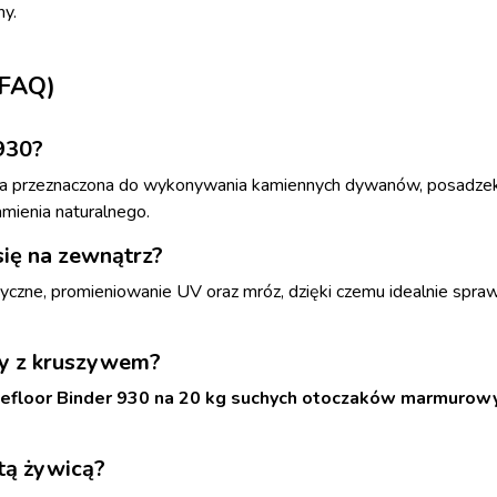
ny.
(FAQ)
930?
wa przeznaczona do wykonywania kamiennych dywanów, posadzek
ienia naturalnego.
się na zewnątrz?
yczne, promieniowanie UV oraz mróz, dzięki czemu idealnie sprawd
cy z kruszywem?
pefloor Binder 930 na 20 kg suchych otoczaków marmurow
tą żywicą?