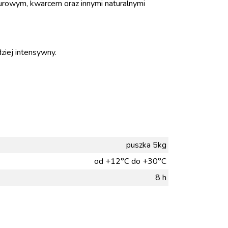
rowym, kwarcem oraz innymi naturalnymi
dziej intensywny.
puszka 5kg
od +12°C do +30°C
8 h