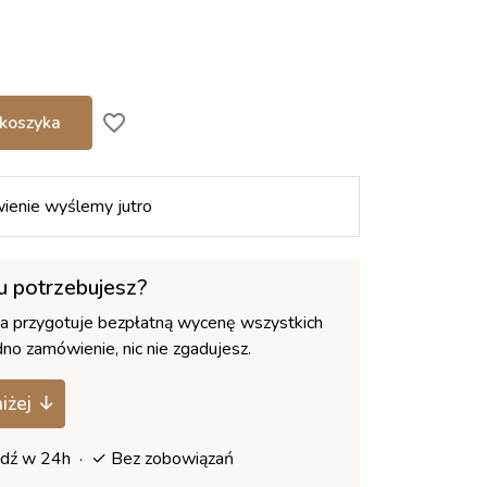
favorite_border
koszyka
ienie wyślemy jutro
łu potrzebujesz?
ca przygotuje bezpłatną wycenę wszystkich
no zamówienie, nic nie zgadujesz.
niżej ↓
dź w 24h · ✓ Bez zobowiązań