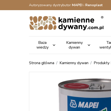
Autoryzowany dystrybutor
MAPEI
i
Renoplast
Baza
Kamienny
Ta


wiedzy
dywan
wenty
Strona główna
Kamienny dywan
Produkty