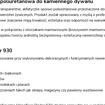
a poliuretanowa do kamiennego dywanu
transparentne, alifatyczne spoiwo poliuretanowe przeznaczone
erzchni żywicznych. Produkt został opracowany z myślą o profes
zowe znaczenie mają trwałość, estetyka oraz odporność na warun
 w połączeniu z otoczakami marmurowymi (kruszywem marmurowym
iązaniu tworzy jednolitą, bezspoinową i estetyczną nawierzchnię 
r 930
osowanie przy wykonywaniu dekoracyjnych i funkcjonalnych nawi
 i balkonach
nów
hodnikach i placach
czeniach takich jak sklepy, magazyny czy pawilony wystawowe