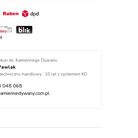
in
ł
ekun ds. Kamiennego Dywanu
Pawlak
techniczno-handlowy · 10 lat z systemem KD
4 048 068
amiennedywany.com.pl