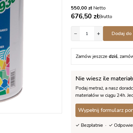
550,00 zł
Netto
676,50 zł
Brutto
−
+
Dodaj do 
Zamów jeszcze
dziś
, zamów
Nie wiesz ile materia
Podaj metraż, a nasz dorad
materiałów w ciągu 24h. Jed
Wypełnij formularz po
✓ Bezpłatnie · ✓ Odpowie