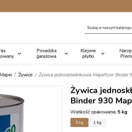
ras
Posadzka
Klejone
Narzę



lowany
garażowa
płytki
Prem
 Mapei
Żywice
Żywica jednoskładnikowa Mapefloor Binder 
Żywica jednosk
Binder 930 Map
Wielkość opakowania:
5 kg
5 kg
1 kg