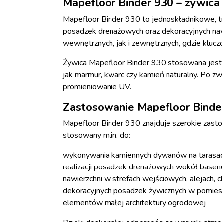
Mapefloor Binder 930 – żywic
Mapefloor Binder 930 to jednoskładnikowe, 
posadzek drenażowych oraz dekoracyjnych nawi
wewnętrznych, jak i zewnętrznych, gdzie kluc
Żywica Mapefloor Binder 930 stosowana jest
jak marmur, kwarc czy kamień naturalny. Po zw
promieniowanie UV.
Zastosowanie Mapefloor Binde
Mapefloor Binder 930 znajduje szerokie zast
stosowany m.in. do:
wykonywania kamiennych dywanów na tarasach
realizacji posadzek drenażowych wokół base
nawierzchni w strefach wejściowych, alejach, c
dekoracyjnych posadzek żywicznych w pomiesz
elementów małej architektury ogrodowej