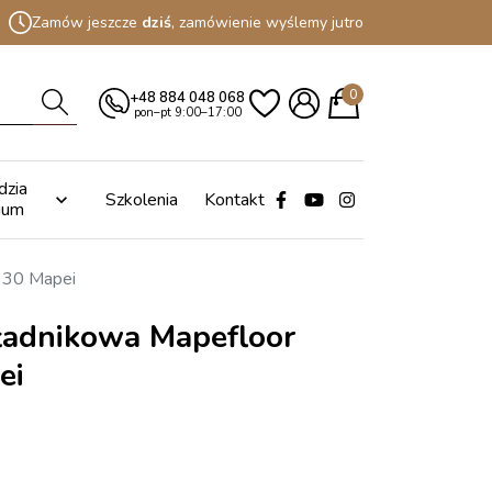
Zamów jeszcze
dziś
, zamówienie wyślemy jutro
0
+48 884 048 068
pon–pt 9:00–17:00
dzia
Szkolenia
Kontakt

ium
930 Mapei
ładnikowa Mapefloor
ei