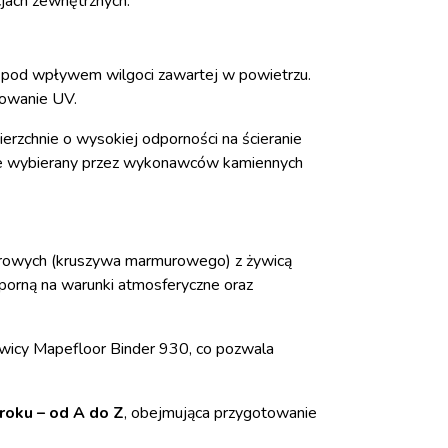
cjach zewnętrznych.
 pod wpływem wilgoci zawartej w powietrzu.
iowanie UV.
rzchnie o wysokiej odporności na ścieranie
ętnie wybierany przez wykonawców kamiennych
urowych (kruszywa marmurowego) z żywicą
porną na warunki atmosferyczne oraz
wicy Mapefloor Binder 930, co pozwala
roku – od A do Z
, obejmująca przygotowanie