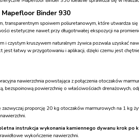
sferyczne Mapefloor Binder 930 idealnie sprawdza się w realiza
 Mapefloor Binder 930
m, transparentnym spoiwem poliuretanowym, które utwardza się
wości estetyczne nawet przy długotrwałej ekspozycji na promien
m i czystym kruszywem naturalnym żywica pozwala uzyskać nawie
t jest łatwy w przygotowaniu i aplikacji, dzięki czemu jest ch
oracyjna nawierzchnia powstająca z połączenia otoczaków marm
itą, bezspoinową powierzchnię o właściwościach drenażowych, od
 zazwyczaj proporcję 20 kg otoczaków marmurowych na 1 kg ży
 nawierzchni.
letna instrukcja wykonania kamiennego dywanu krok po k
prawidłowe wykończenie nawierzchni.