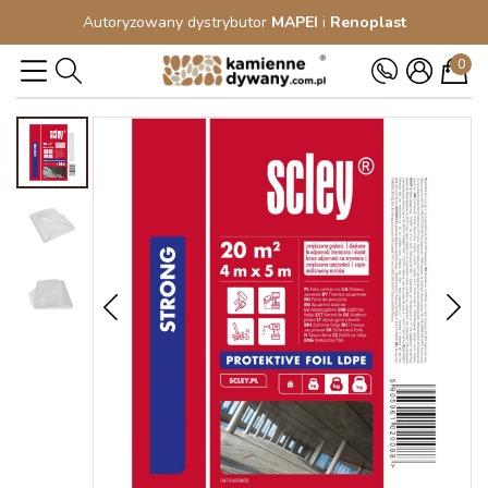
Autoryzowany dystrybutor
MAPEI
i
Renoplast
0