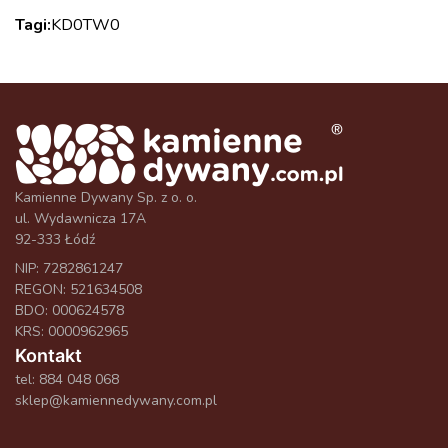
Tagi:
KD0
TW0
Kamienne Dywany Sp. z o. o.
ul. Wydawnicza 17A
92-333 Łódź
NIP: 7282861247
REGON: 521634508
BDO: 000624578
KRS: 0000962965
Kontakt
tel:
884 048 068
sklep@kamiennedywany.com.pl