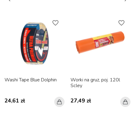
favorite_border
favorite_border
Washi Tape Blue Dolphin
Worki na gruz, poj. 120l
Scley
24,61 zł
27,49 zł