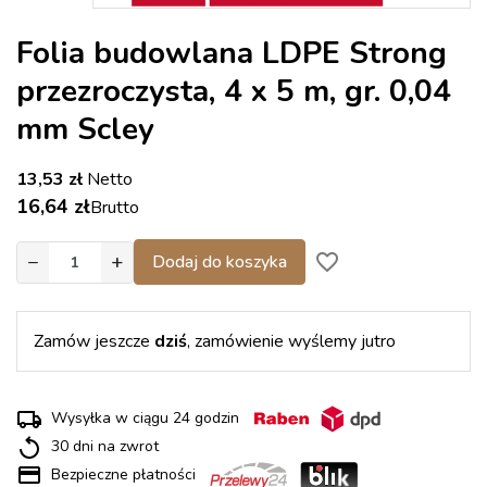
Folia budowlana LDPE Strong
przezroczysta, 4 x 5 m, gr. 0,04
mm Scley
13,53 zł
Netto
16,64 zł
Brutto
−
+
favorite_border
Dodaj do koszyka
Zamów jeszcze
dziś
, zamówienie wyślemy jutro
Wysyłka w ciągu 24 godzin
30 dni na zwrot
Bezpieczne płatności