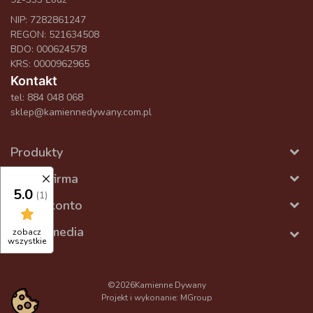
NIP: 7282861247
REGON: 521634508
BDO: 000624578
KRS: 0000962965
Kontakt
tel:
884 048 068
sklep@kamiennedywany.com.pl
Produkty
Nasza firma
5.0
(1)
Twoje konto
Social media
zobacz
wszystkie
©2026
Kamienne Dywany
Projekt i wykonanie:
MGroup