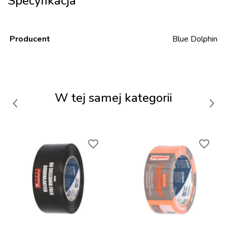
Specyfikacja
Producent
Blue Dolphin
W tej samej kategorii
favorite_border
favorite_border