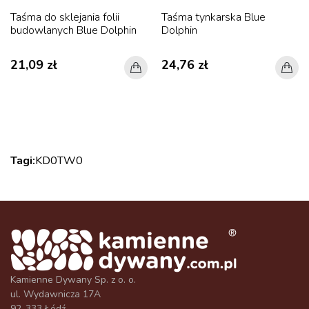
Taśma do sklejania folii
Taśma tynkarska Blue
budowlanych Blue Dolphin
Dolphin
21,09 zł
24,76 zł
Tagi:
KD0
TW0
Kamienne Dywany Sp. z o. o.
ul. Wydawnicza 17A
92-333 Łódź