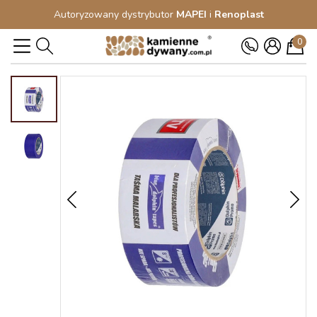
Autoryzowany dystrybutor
MAPEI
i
Renoplast
0