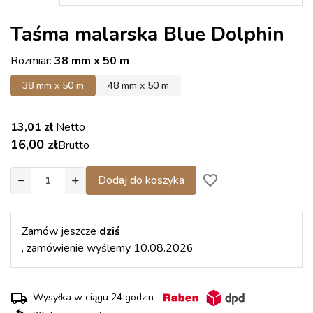
Taśma malarska Blue Dolphin
Rozmiar:
38 mm x 50 m
38 mm x 50 m
48 mm x 50 m
13,01 zł
Netto
16,00 zł
Brutto
−
+
favorite_border
Dodaj do koszyka
Zamów jeszcze
dziś
, zamówienie wyślemy 10.08.2026
Wysyłka w ciągu 24 godzin