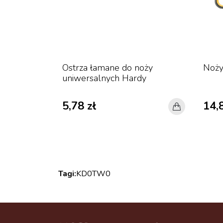
rzem 18
Ostrza łamane do noży
Nożyc
płetwą
uniwersalnych Hardy
5,78 zł
14,
Tagi:
KD0
TW0