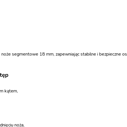
d noże segmentowe 18 mm, zapewniając stabilne i bezpieczne osa
tęp
ym kątem,
nięciu noża,