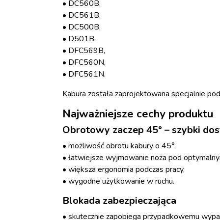
• DC560B,
• DC561B,
• DC500B,
• D501B,
• DFC569B,
• DFC560N,
• DFC561N.
Kabura została zaprojektowana specjalnie po
Najważniejsze cechy produktu
Obrotowy zaczep 45° – szybki dos
• możliwość obrotu kabury o 45°,
• łatwiejsze wyjmowanie noża pod optymaln
• większa ergonomia podczas pracy,
• wygodne użytkowanie w ruchu.
Blokada zabezpieczająca
• skutecznie zapobiega przypadkowemu wypad