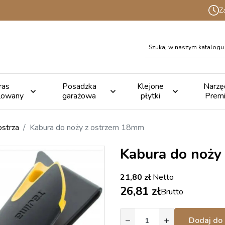
Z
ras
Posadzka
Klejone
Narzę



lowany
garażowa
płytki
Prem
ostrza
Kabura do noży z ostrzem 18mm
Kabura do noży
21,80 zł
Netto
26,81 zł
Brutto
−
+
Dodaj do 