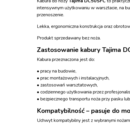
Kabura do noży
Tajima DC50SFC
to praktycz
intensywnym użytkowaniu w warsztacie, na bu
przenoszenie.
Lekka, ergonomiczna konstrukcja oraz obroto
Produkt sprzedawany bez noża.
Zastosowanie kabury Tajima 
Kabura przeznaczona jest do:
• pracy na budowie,
• prac montażowych i instalacyjnych,
• zastosowań warsztatowych,
• codziennego użytkowania przez profesjonali
• bezpiecznego transportu noża przy pasku lub
Kompatybilność – pasuje do mo
Uchwyt kompatybilny jest z wybranymi nożami 