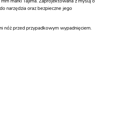
 mm marki Tajima. Zaprojektowana z myślą o
o narzędzia oraz bezpieczne jego
roni nóż przed przypadkowym wypadnięciem.