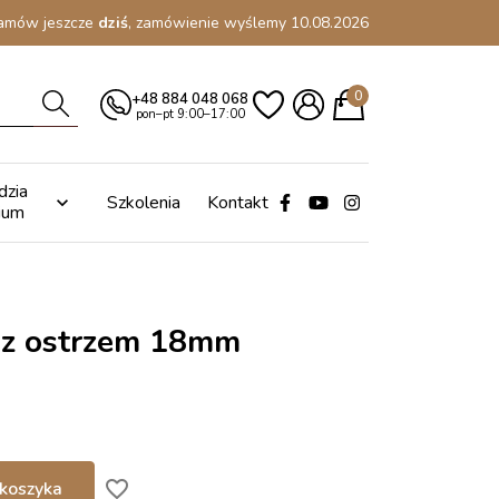
amów jeszcze
dziś
, zamówienie wyślemy 10.08.2026
0
+48 884 048 068
pon–pt 9:00–17:00
dzia
Szkolenia
Kontakt

ium
 z ostrzem 18mm
favorite_border
koszyka