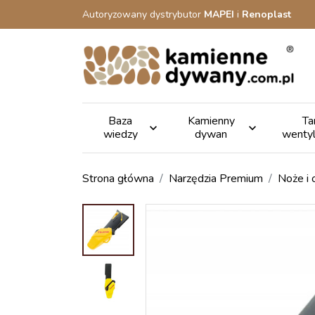
Autoryzowany dystrybutor
MAPEI
i
Renoplast
Baza
Kamienny
Ta


wiedzy
dywan
wenty
Strona główna
Narzędzia Premium
Noże i 