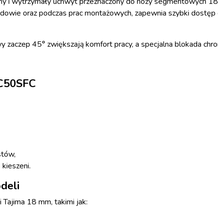
ny i wytrzymały uchwyt przeznaczony do noży segmentowych 18
dowie oraz podczas prac montażowych, zapewnia szybki dostęp d
wy zaczep 45° zwiększają komfort pracy, a specjalna blokada ch
DC50SFC
stów,
 kieszeni.
deli
Tajima 18 mm, takimi jak: