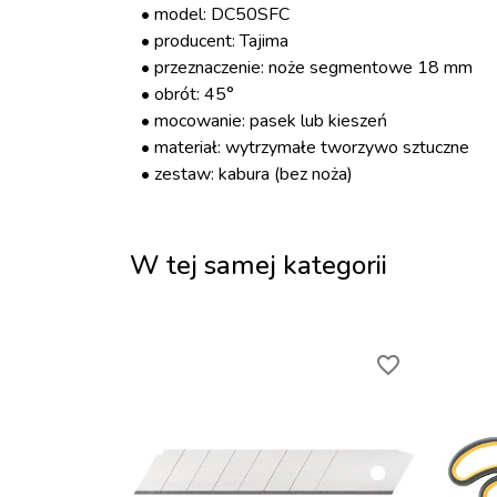
• model: DC50SFC
• producent: Tajima
• przeznaczenie: noże segmentowe 18 mm
• obrót: 45°
• mocowanie: pasek lub kieszeń
• materiał: wytrzymałe tworzywo sztuczne
• zestaw: kabura (bez noża)
W tej samej kategorii
favorite_border
favorite_border