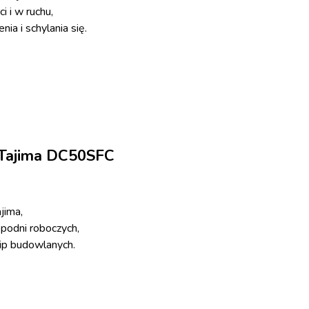
 i w ruchu,
ia i schylania się.
 Tajima DC50SFC
jima,
podni roboczych,
kip budowlanych.