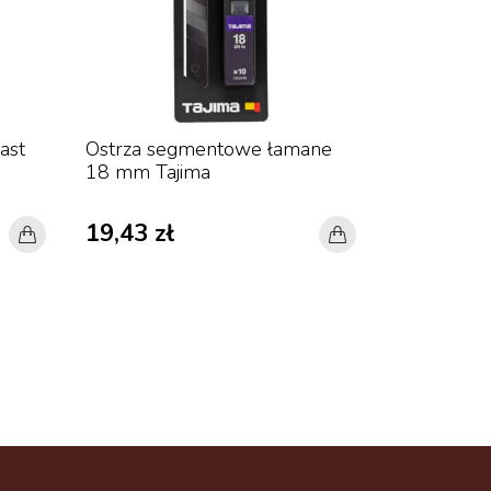
ast
Ostrza segmentowe łamane
Nóż z łam
18 mm Tajima
mm czarno-
Tajima
19,43 zł
46,08 zł