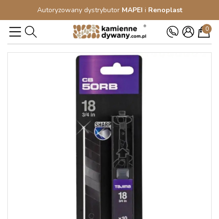
Autoryzowany dystrybutor
MAPEI
i
Renoplast
0