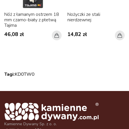
Nóż z łamanym ostrzem 18
Nożyczki ze stali
mm czarno-biały z płetwą
nierdzewnej
Tajima
46,08 zł
14,82 zł
Tagi:
KD0
TW0
Kamienne Dywany Sp. z o. o.