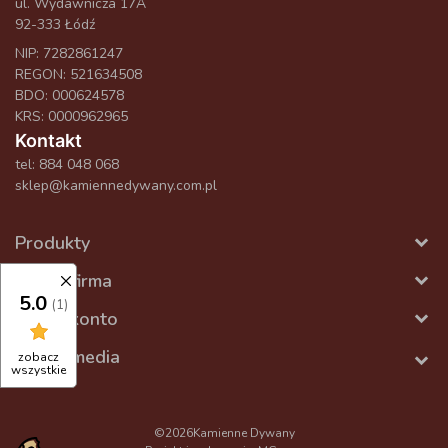
ul. Wydawnicza 17A
92-333 Łódź
NIP: 7282861247
REGON: 521634508
BDO: 000624578
KRS: 0000962965
Kontakt
tel:
884 048 068
sklep@kamiennedywany.com.pl
Produkty
Nasza firma
5.0
(1)
Twoje konto
Social media
zobacz
wszystkie
©2026
Kamienne Dywany