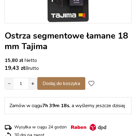
Ostrza segmentowe łamane 18
mm Tajima
15,80 zł
Netto
19,43 zł
Brutto
−
+
favorite_border
Dodaj do koszyka
Zamów w ciągu
7h 39m 18s
, a wyślemy jeszcze dzisiaj
Wysyłka w ciągu 24 godzin
30 dni na zwrot