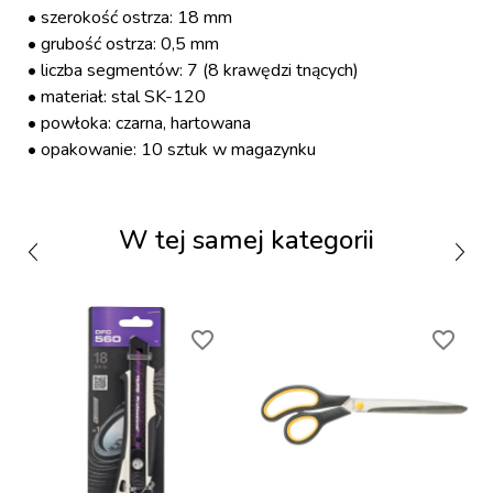
• szerokość ostrza: 18 mm
• grubość ostrza: 0,5 mm
• liczba segmentów: 7 (8 krawędzi tnących)
• materiał: stal SK-120
• powłoka: czarna, hartowana
• opakowanie: 10 sztuk w magazynku
W tej samej kategorii
favorite_border
favorite_border