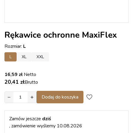
Rękawice ochronne MaxiFlex
Rozmiar:
L
L
XL
XXL
16,59 zł
Netto
20,41 zł
Brutto
−
+
favorite_border
Dodaj do koszyka
Zamów jeszcze
dziś
, zamówienie wyślemy 10.08.2026