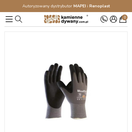
Autoryzowany dystrybutor
MAPEI
i
Renoplast
0