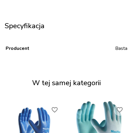
Specyfikacja
Producent
Basta
W tej samej kategorii
favorite_border
favorite_border