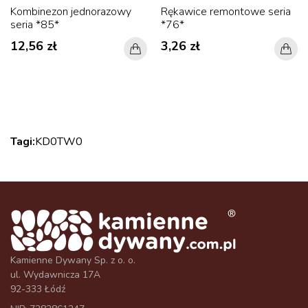
Kombinezon jednorazowy
Rękawice remontowe seria
seria *85*
*76*
12,56 zł
3,26 zł
Tagi:
KD0
TW0
Kamienne Dywany Sp. z o. o.
ul. Wydawnicza 17A
92-333 Łódź