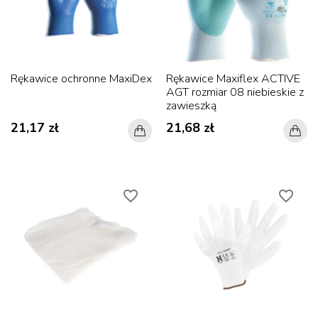
Rękawice ochronne MaxiDex
Rękawice Maxiflex ACTIVE
AGT rozmiar 08 niebieskie z
zawieszką
21,17 zł
21,68 zł
favorite_border
favorite_border