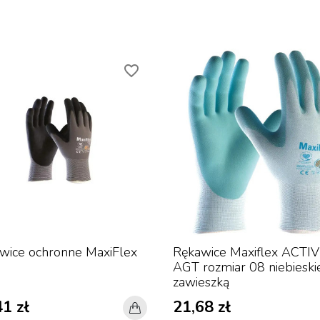
favorite_border
wice ochronne MaxiFlex
Rękawice Maxiflex ACTI
AGT rozmiar 08 niebieski
zawieszką
1 zł
21,68 zł