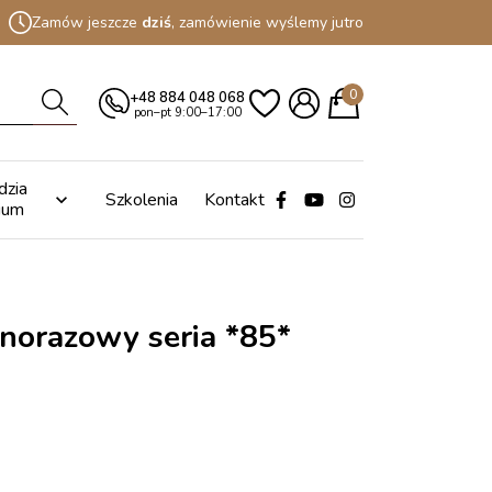
Zamów jeszcze
dziś
, zamówienie wyślemy jutro
0
+48 884 048 068
pon–pt 9:00–17:00
dzia
Szkolenia
Kontakt

ium
norazowy seria *85*