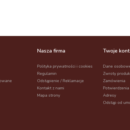
Nasza firma
Twoje kon
Polityka prywatności i cookies
Dane osobow
Regulamin
Zwroty produ
powane
Odstąpienie / Reklamacje
Zamówienia
Kontakt z nami
Potwierdzenia
Mapa strony
Adresy
Odstąp od umo