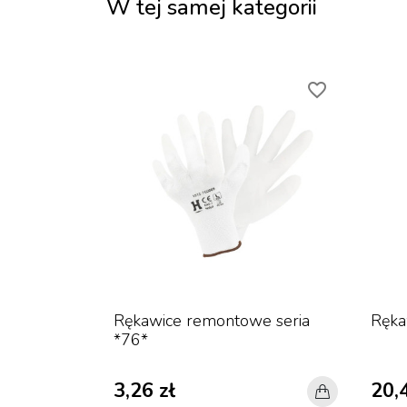
W tej samej kategorii
favorite_border
Rękawice remontowe seria
Ręka
*76*
3,26 zł
20,4