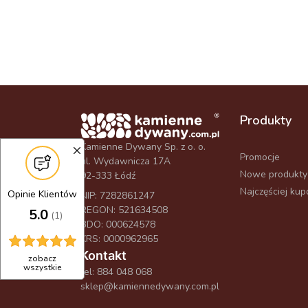
Produkty
Kamienne Dywany Sp. z o. o.
Promocje
ul. Wydawnicza 17A
Nowe produkty
92-333 Łódź
Najczęściej ku
Opinie Klientów
NIP: 7282861247
REGON: 521634508
5.0
(1)
BDO: 000624578
KRS: 0000962965
Kontakt
zobacz
wszystkie
tel:
884 048 068
sklep@kamiennedywany.com.pl