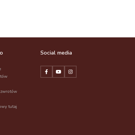
to
Social media
e
któw
 zwrotów
wy tutaj