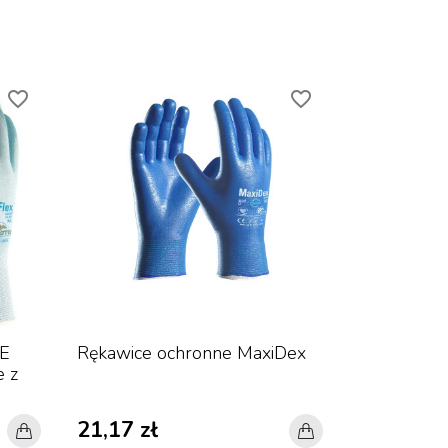
favorite_border
favorite_border
VE
Rękawice ochronne MaxiDex
e z
21,17 zł