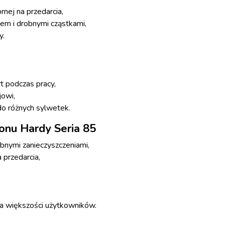
nej na przedarcia,
zem i drobnymi cząstkami,
y.
t podczas pracy,
jowi,
do różnych sylwetek.
onu Hardy Seria 85
bnymi zanieczyszczeniami,
 przedarcia,
la większości użytkowników.