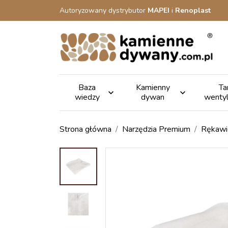
Autoryzowany dystrybutor
MAPEI
i
Renoplast
Baza
Kamienny
Ta


wiedzy
dywan
wenty
Strona główna
Narzędzia Premium
Rękawi