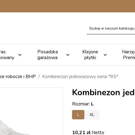
ras
Posadzka
Klejone
Narzę



lowany
garażowa
płytki
Prem
ce robocze i BHP
Kombinezon jednorazowy seria *85*
Kombinezon jed
Rozmiar:
L
L
XL
10,21 zł
Netto