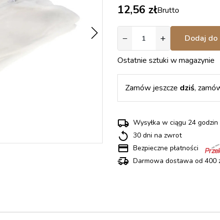
12,56 zł
Brutto
−
+
Dodaj do 
Ostatnie sztuki w magazynie
Zamów jeszcze
dziś
, zamów
Wysyłka w ciągu 24 godz
30 dni na zwrot
Bezpieczne płatności
Darmowa dostawa od 400 z