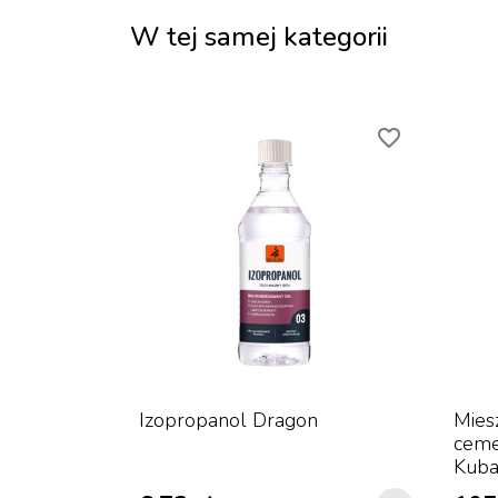
W tej samej kategorii
favorite_border
favorite_border
rzem 18
Izopropanol Dragon
Mies
płetwą
cem
Kuba