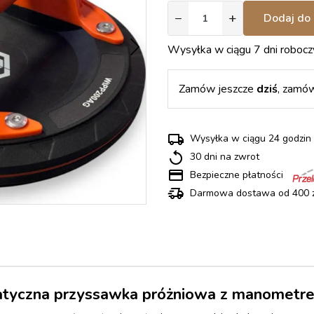
−
+
Dodaj do 
Wysyłka w ciągu 7 dni robocz
Zamów jeszcze
dziś
, zamó
Wysyłka w ciągu 24 godz
30 dni na zwrot
Bezpieczne płatności
Darmowa dostawa od 400 z
yczna przyssawka próżniowa z manometr