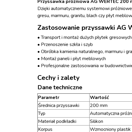
Przyssawka próżniowa AG WERTEC 200
Dzięki automatycznemu systemowi próżniowem
gresu, marmuru, granitu, blach czy płyt meblow
Zastosowanie przyssawki AG
• Transport i montaż dużych płytek gresowych
• Przenoszenie szkła i szyb
• Obróbka kamienia naturalnego, marmuru i gra
• Montaż paneli i płyt meblowych
• Profesjonalne zastosowania w budownictwie, 
Cechy i zalety
Dane techniczne
Parametr
Wartość
Średnica przyssawki
200 mm
Typ
Automatyczna próż
Materiał podkładki
Silikon
Korpus
Wzmocniony plastik 