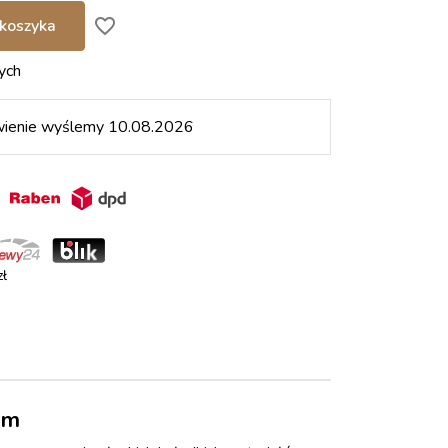
favorite_border
koszyka
ych
wienie wyślemy 10.08.2026
in
ł
em