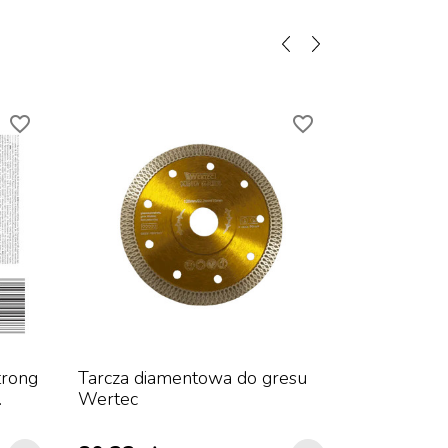
favorite_border
favorite_border
trong
Tarcza diamentowa do gresu
Wałek doc
.
Wertec
40 mm do