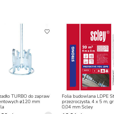
favorite_border
zadło TURBO do zapraw
Folia budowlana LDPE S
entowych ø120 mm
przezroczysta, 4 x 5 m, gr
la
0,04 mm Scley