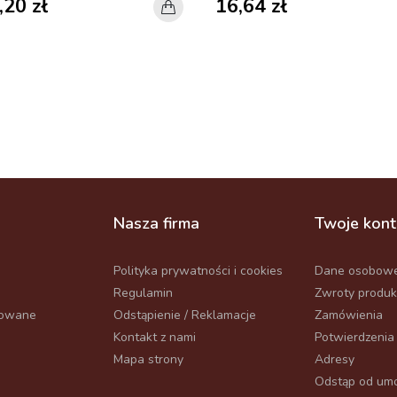
,20 zł
16,64 zł
Nasza firma
Twoje kon
Polityka prywatności i cookies
Dane osobow
Regulamin
Zwroty produ
powane
Odstąpienie / Reklamacje
Zamówienia
Kontakt z nami
Potwierdzenia
Mapa strony
Adresy
Odstąp od umo