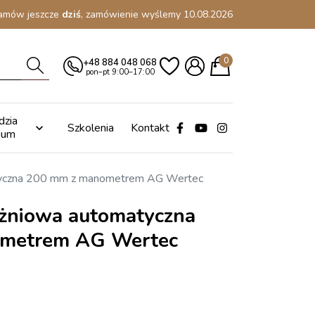
amów jeszcze
dziś
, zamówienie wyślemy 10.08.2026
0
+48 884 048 068
pon–pt 9:00–17:00
dzia
Szkolenia
Kontakt

ium
tyczna 200 mm z manometrem AG Wertec
żniowa automatyczna
metrem AG Wertec