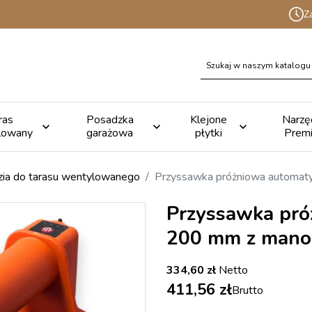
Z
ras
Posadzka
Klejone
Narzę



lowany
garażowa
płytki
Prem
zia do tarasu wentylowanego
Przyssawka próżniowa automa
Przyssawka pró
200 mm z mano
334,60 zł
Netto
411,56 zł
Brutto