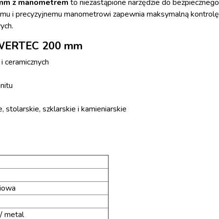
 mm z manometrem
to niezastąpione narzędzie do bezpiecznego 
u i precyzyjnemu manometrowi zapewnia maksymalną kontrolę i
ych.
 WERTEC 200 mm
 i ceramicznych
nitu
stolarskie, szklarskie i kamieniarskie
niowa
/ metal