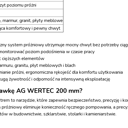
zyt poziomu próżni
o, marmur, granit, płyty meblowe
ąca komfortowy i pewny chwyt
zny system próżniowy utrzymuje mocny chwyt bez potrzeby ci
nitorować poziom podciśnienia w czasie pracy
 cięższych elementów
armuru, granitu, płyt meblowych i blach
ianie próżni, ergonomiczna rękojeść dla komfortu użytkowania
ługą żywotność i odporność na intensywną eksploatację
ssawkę AG WERTEC 200 mm?
 narzędzie, które zapewnia bezpieczeństwo, precyzję i komfor
 próżniowy eliminuje konieczność ręcznego pompowania, a precy
tów w budownictwie, szklarstwie, stolarki i kamieniarstwie.