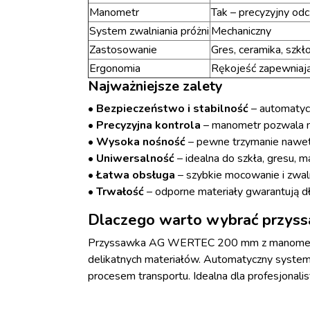
Manometr
Tak – precyzyjny odc
System zwalniania próżni
Mechaniczny
Zastosowanie
Gres, ceramika, szkł
Ergonomia
Rękojeść zapewniaj
Najważniejsze zalety
•
Bezpieczeństwo i stabilność
– automatyc
•
Precyzyjna kontrola
– manometr pozwala mo
•
Wysoka nośność
– pewne trzymanie nawet
•
Uniwersalność
– idealna do szkła, gresu, m
•
Łatwa obsługa
– szybkie mocowanie i zwaln
•
Trwałość
– odporne materiały gwarantują d
Dlaczego warto wybrać przy
Przyssawka AG WERTEC 200 mm z manometrem to
delikatnych materiałów. Automatyczny system
procesem transportu. Idealna dla profesjonalis