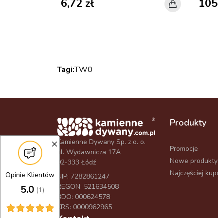
6,72 zł
105
Tagi:
TW0
Produkty
Kamienne Dywany Sp. z o. o.
Promocje
ul. Wydawnicza 17A
Nowe produkty
92-333 Łódź
Najczęściej ku
Opinie Klientów
NIP: 7282861247
REGON: 521634508
5.0
(1)
BDO: 000624578
KRS: 0000962965