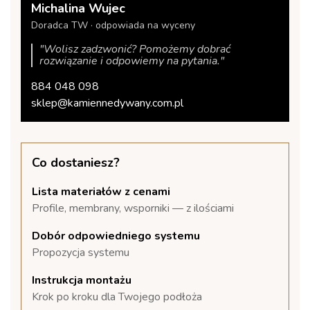
Michalina Wujec
Doradca TW · odpowiada na wyceny
"Wolisz zadzwonić? Pomożemy dobrać
rozwiązanie i odpowiemy na pytania."
884 048 098
sklep@kamiennedywany.com.pl
Co dostaniesz?
Lista materiałów z cenami
Profile, membrany, wsporniki — z ilościami
Dobór odpowiedniego systemu
Propozycja systemu
Instrukcja montażu
Krok po kroku dla Twojego podłoża