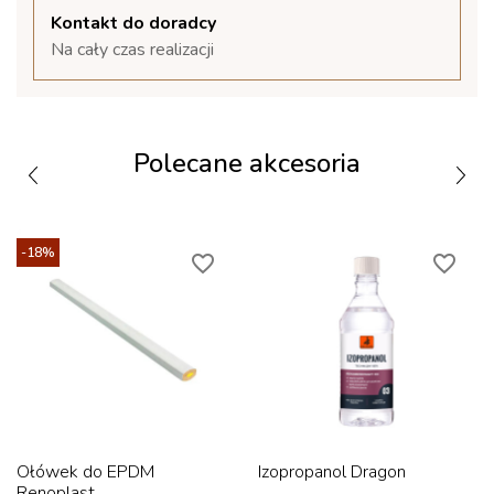
Kontakt do doradcy
Na cały czas realizacji
Polecane akcesoria
-18%
favorite_border
favorite_border
Ołówek do EPDM
Izopropanol Dragon
Renoplast