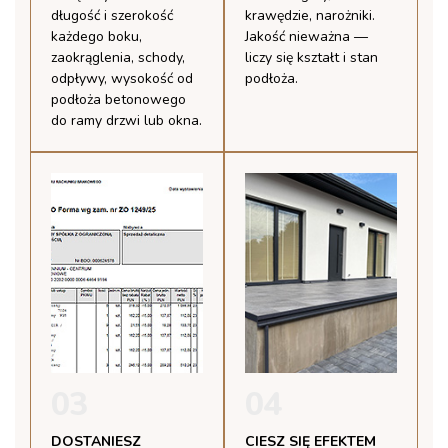
długość i szerokość
krawędzie, narożniki.
każdego boku,
Jakość nieważna —
zaokrąglenia, schody,
liczy się kształt i stan
odpływy, wysokość od
podłoża.
podłoża betonowego
do ramy drzwi lub okna.
03
04
DOSTANIESZ
CIESZ SIĘ EFEKTEM