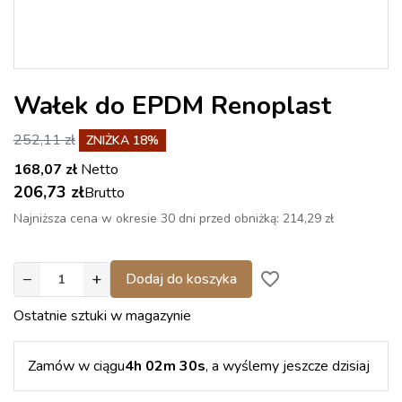
Wałek do EPDM Renoplast
252,11 zł
ZNIŻKA 18%
168,07 zł
Netto
206,73 zł
Brutto
Najniższa cena w okresie 30 dni przed obniżką:
214,29 zł
−
+
favorite_border
Dodaj do koszyka
Ostatnie sztuki w magazynie
Zamów w ciągu
4h 02m 30s
, a wyślemy jeszcze dzisiaj