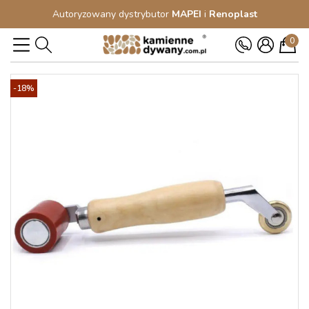
Autoryzowany dystrybutor
MAPEI
i
Renoplast
0
-18%