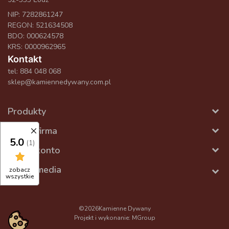
NIP: 7282861247
REGON: 521634508
BDO: 000624578
KRS: 0000962965
Kontakt
tel:
884 048 068
sklep@kamiennedywany.com.pl
Produkty
Nasza firma
5.0
(1)
Twoje konto
Social media
zobacz
wszystkie
©2026
Kamienne Dywany
Projekt i wykonanie:
MGroup