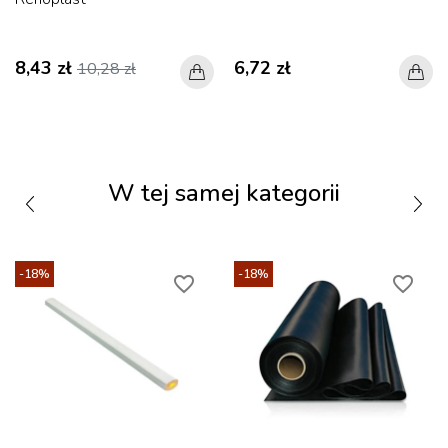
8,43 zł
6,72 zł
10,28 zł
W tej samej kategorii
-18%
-18%
favorite_border
favorite_border