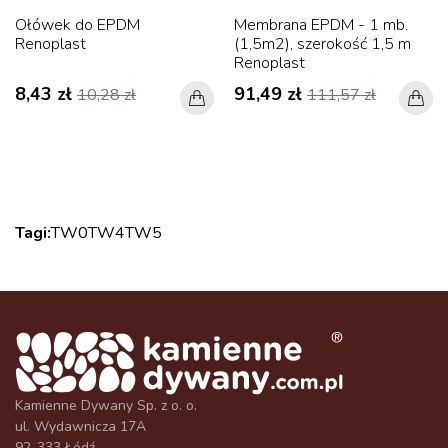
Ołówek do EPDM
Membrana EPDM - 1 mb.
Renoplast
(1,5m2), szerokość 1,5 m
Renoplast
8,43 zł
91,49 zł
10,28 zł
111,57 zł
Tagi:
TW0
TW4
TW5
Kamienne Dywany Sp. z o. o.
ul. Wydawnicza 17A
92-333 Łódź