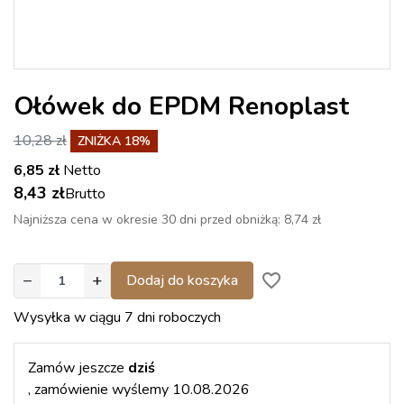
Ołówek do EPDM Renoplast
10,28 zł
ZNIŻKA 18%
6,85 zł
Netto
8,43 zł
Brutto
Najniższa cena w okresie 30 dni przed obniżką:
8,74 zł
−
+
favorite_border
Dodaj do koszyka
Wysyłka w ciągu 7 dni roboczych
Zamów jeszcze
dziś
, zamówienie wyślemy 10.08.2026