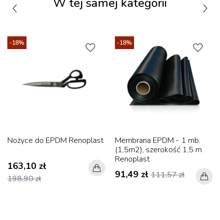
W tej samej kategorii
-18%
-18%
favorite_border
favorite_border
Nożyce do EPDM Renoplast
Membrana EPDM - 1 mb.
(1,5m2), szerokość 1,5 m
Renoplast
163,10 zł
91,49 zł
111,57 zł
198,90 zł