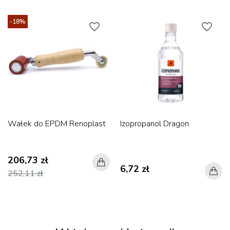
-18%
favorite_border
favorite_border
Wałek do EPDM Renoplast
Izopropanol Dragon
206,73 zł
6,72 zł
252,11 zł