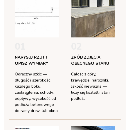
01
02
NARYSUJ RZUT I
ZRÓB ZDJĘCIA
OPISZ WYMIARY
OBECNEGO STANU
Odręczny szkic —
Całość z góry,
długość i szerokość
krawędzie, narożniki.
każdego boku,
Jakość nieważna —
zaokrąglenia, schody,
liczy się kształt i stan
odpływy, wysokość od
podłoża.
podłoża betonowego
do ramy drzwi lub okna.