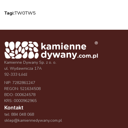
Tagi:
TW0
TW5
Kamienne Dywany Sp. z o. o.
ul. Wydawnicza 17A
92-333 Łódź
NIP: 7282861247
REGON: 521634508
BDO: 000624578
KRS: 0000962965
Kontakt
tel:
884 048 068
sklep@kamiennedywany.com.pl