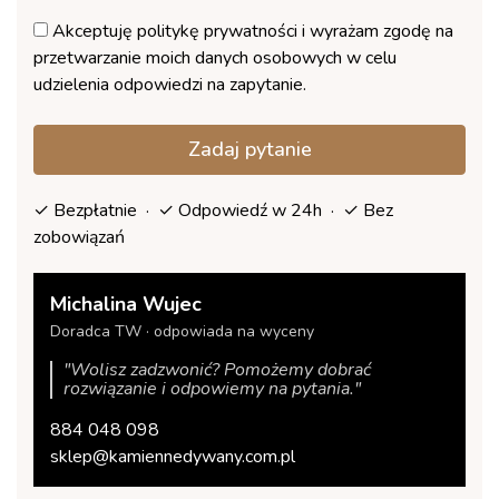
Akceptuję
politykę prywatności
i wyrażam zgodę na
przetwarzanie moich danych osobowych w celu
udzielenia odpowiedzi na zapytanie.
Zadaj pytanie
✓ Bezpłatnie · ✓ Odpowiedź w 24h · ✓ Bez
zobowiązań
Michalina Wujec
Doradca TW · odpowiada na wyceny
"Wolisz zadzwonić? Pomożemy dobrać
rozwiązanie i odpowiemy na pytania."
884 048 098
sklep@kamiennedywany.com.pl