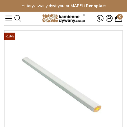
Autoryzowany dystrybutor
MAPEI
i
Renoplast
0
-18%