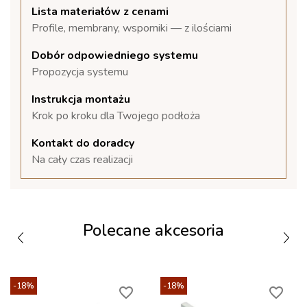
Lista materiałów z cenami
Profile, membrany, wsporniki — z ilościami
Dobór odpowiedniego systemu
Propozycja systemu
Instrukcja montażu
Krok po kroku dla Twojego podłoża
Kontakt do doradcy
Na cały czas realizacji
Polecane akcesoria
-18%
-18%
favorite_border
favorite_border