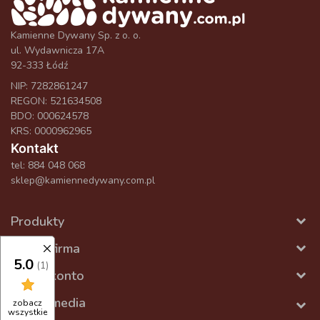
Kamienne Dywany Sp. z o. o.
ul. Wydawnicza 17A
92-333 Łódź
NIP: 7282861247
REGON: 521634508
BDO: 000624578
KRS: 0000962965
Kontakt
tel:
884 048 068
sklep@kamiennedywany.com.pl
Produkty
Nasza firma
5.0
(1)
Twoje konto
Social media
zobacz
wszystkie