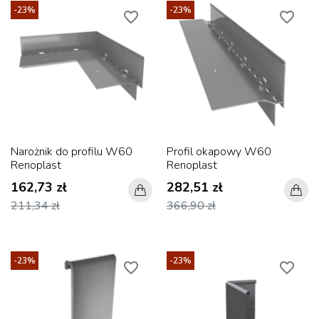
-23%
-23%
favorite_border
favorite_border
Narożnik do profilu W60
Profil okapowy W60
Renoplast
Renoplast
162,73 zł
282,51 zł
211,34 zł
366,90 zł
-23%
-23%
favorite_border
favorite_border