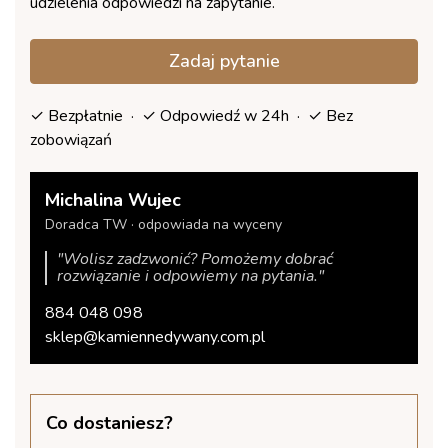
udzielenia odpowiedzi na zapytanie.
Zadaj pytanie
✓ Bezpłatnie · ✓ Odpowiedź w 24h · ✓ Bez
zobowiązań
Michalina Wujec
Doradca TW · odpowiada na wyceny
"Wolisz zadzwonić? Pomożemy dobrać
rozwiązanie i odpowiemy na pytania."
884 048 098
sklep@kamiennedywany.com.pl
Co dostaniesz?