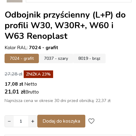
Odbojnik przyścienny (L+P) do
profili W30, W30R+, W60 i
W63 Renoplast
Kolor RAL:
7024 - grafit
7024 - grafit
7037 - szary
8019 - brąz
27,28 zł
ZNIŻKA 23%
17,08 zł
Netto
21,01 zł
Brutto
Najniższa cena w okresie 30 dni przed obniżką:
22,37 zł
−
+
favorite_border
Dodaj do koszyka