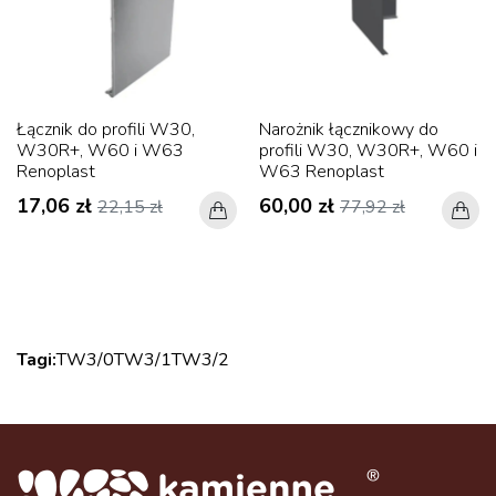
Łącznik do profili W30,
Narożnik łącznikowy do
W30R+, W60 i W63
profili W30, W30R+, W60 i
Renoplast
W63 Renoplast
17,06 zł
60,00 zł
22,15 zł
77,92 zł
Tagi:
TW3/0
TW3/1
TW3/2