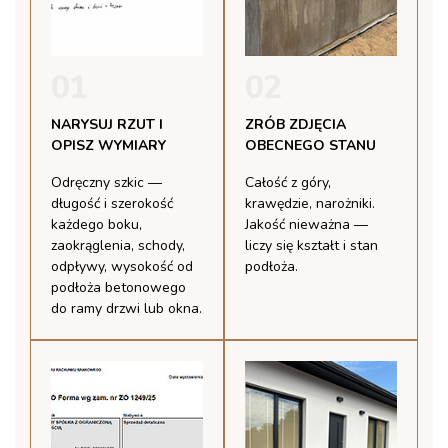
01
02
NARYSUJ RZUT I
ZRÓB ZDJĘCIA
OPISZ WYMIARY
OBECNEGO STANU
Odręczny szkic —
Całość z góry,
długość i szerokość
krawędzie, narożniki.
każdego boku,
Jakość nieważna —
zaokrąglenia, schody,
liczy się kształt i stan
odpływy, wysokość od
podłoża.
podłoża betonowego
do ramy drzwi lub okna.