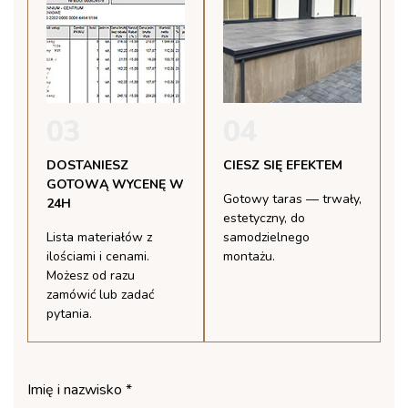
03
04
DOSTANIESZ
CIESZ SIĘ EFEKTEM
GOTOWĄ WYCENĘ W
Gotowy taras — trwały,
24H
estetyczny, do
Lista materiałów z
samodzielnego
ilościami i cenami.
montażu.
Możesz od razu
zamówić lub zadać
pytania.
Imię i nazwisko *