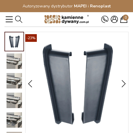
Autoryzowany dystrybutor
MAPEI
i
Renoplast
0
-23%