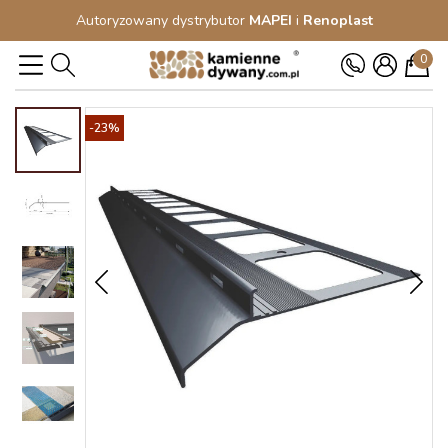
Autoryzowany dystrybutor
MAPEI
i
Renoplast
0
-23%