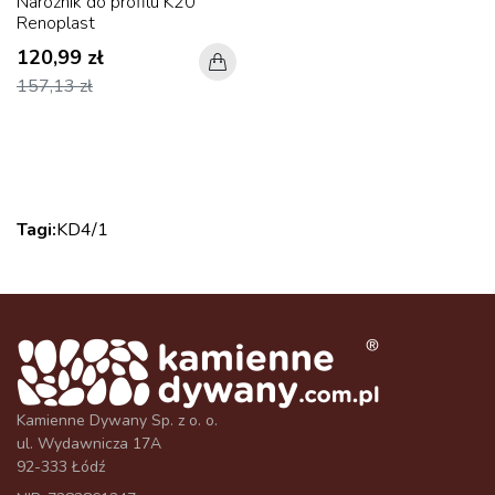
Narożnik do profilu K20
Renoplast
120,99 zł
157,13 zł
Tagi:
KD4/1
Kamienne Dywany Sp. z o. o.
ul. Wydawnicza 17A
92-333 Łódź