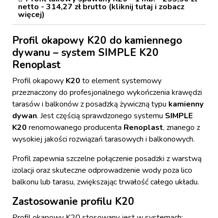
netto - 314,27 zł brutto (kliknij tutaj i zobacz
więcej)
Profil okapowy K20 do kamiennego
dywanu – system SIMPLE K20
Renoplast
Profil okapowy
K20
to element systemowy
przeznaczony do profesjonalnego wykończenia krawędzi
tarasów i balkonów z posadzką żywiczną typu
kamienny
dywan
. Jest częścią sprawdzonego systemu
SIMPLE
K20
renomowanego producenta
Renoplast
, znanego z
wysokiej jakości rozwiązań tarasowych i balkonowych.
Profil zapewnia szczelne połączenie posadzki z warstwą
izolacji oraz skuteczne odprowadzenie wody poza lico
balkonu lub tarasu, zwiększając trwałość całego układu.
Zastosowanie profilu K20
Profil okapowy K20 stosowany jest w systemach: