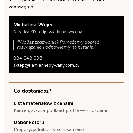
zobowiązań
Michalina Wujec
Doradca KD · odpowiada na wyceny
"Wolisz zadzwonić? Pomożemy dobrać
rozwiązanie i odpowiemy na pytania."
884 048 098
sklep@kamiennedywany.com.pl
Co dostaniesz?
Lista materiałów z cenami
Kamień, żywica, podkład, profile — z ilościami
Dobór koloru
Propozycja frakcji i koloru kamienia