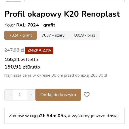
Profil okapowy K20 Renoplast
Kolor RAL:
7024 - grafit
7024 - grafit
7037 - szary
8019 - brąz
247,93 zł
ZNIŻKA 23%
155,21 zł
Netto
190,91 zł
Brutto
Najniższa cena w okresie 30 dni przed obniżką:
203,30 zł
−
+
favorite_border
Dodaj do koszyka
Zamów w ciągu
2h 54m 05s
, a wyślemy jeszcze dzisiaj