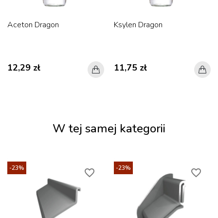
Aceton Dragon
Ksylen Dragon
12,29 zł
11,75 zł
W tej samej kategorii
-23%
-23%
favorite_border
favorite_border