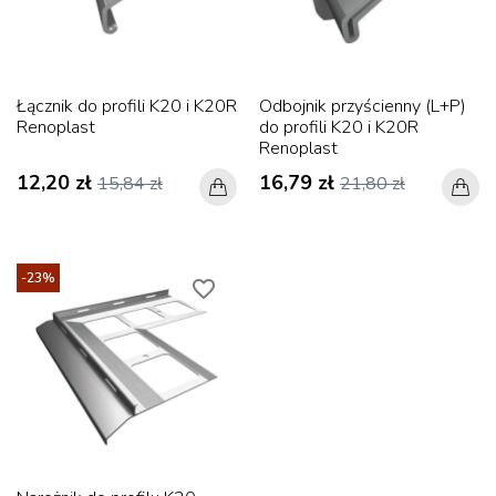
Łącznik do profili K20 i K20R
Odbojnik przyścienny (L+P)
Renoplast
do profili K20 i K20R
Renoplast
12,20 zł
16,79 zł
15,84 zł
21,80 zł
-23%
favorite_border