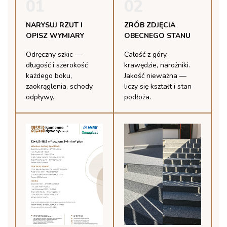
01
02
NARYSUJ RZUT I
ZRÓB ZDJĘCIA
OPISZ WYMIARY
OBECNEGO STANU
Odręczny szkic —
Całość z góry,
długość i szerokość
krawędzie, narożniki.
każdego boku,
Jakość nieważna —
zaokrąglenia, schody,
liczy się kształt i stan
odpływy.
podłoża.