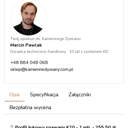
Twój opiekun ds. Kamiennego Dywanu
Marcin Pawlak
Doradca techniczno-handlowy · 10 lat z systemem KD
+48 884 048 068
sklep@kamiennedywany.com.pl
Opis
Specyfikacja
Załączniki
Bezpłatna wycena
Profil łukowy spawany K20 - 1 mb. - 255,50 zł