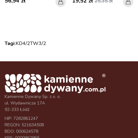
56,94 zł
19,52 zł
25,35 zł
Tagi:
KD4/2
TW3/2
Kamienne Dywany Sp. z o. o.
ul. Wydawnicza 17A
92-333 Łódź
NIP: 7282861247
REGON: 521634508
BDO: 000624578
KRS: 0000962965