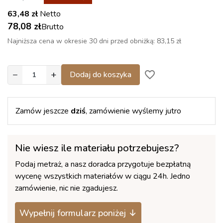
63,48 zł
Netto
78,08 zł
Brutto
Najniższa cena w okresie 30 dni przed obniżką:
83,15 zł
−
+
favorite_border
Dodaj do koszyka
Zamów jeszcze
dziś
, zamówienie wyślemy jutro
Nie wiesz ile materiału potrzebujesz?
Podaj metraż, a nasz doradca przygotuje bezpłatną
wycenę wszystkich materiałów w ciągu 24h. Jedno
zamówienie, nic nie zgadujesz.
Wypełnij formularz poniżej ↓