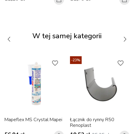
W tej samej kategorii
-23%
favorite_border
favorite_border
Mapeflex MS Crystal Mapei
Łącznik do rynny R50
Renoplast