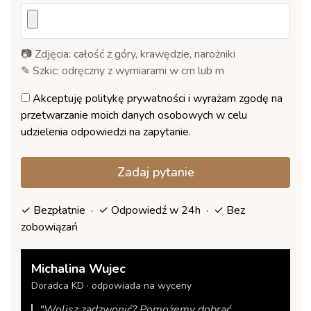
📷 Zdjęcia: całość z góry, krawędzie, narożniki
✎ Szkic: odręczny z wymiarami w cm lub m
Akceptuję
politykę prywatności
i wyrażam zgodę na
przetwarzanie moich danych osobowych w celu
udzielenia odpowiedzi na zapytanie.
Zadaj pytanie
✓ Bezpłatnie · ✓ Odpowiedź w 24h · ✓ Bez
zobowiązań
Michalina Wujec
Doradca KD · odpowiada na wyceny
"Wolisz zadzwonić? Pomożemy dobrać