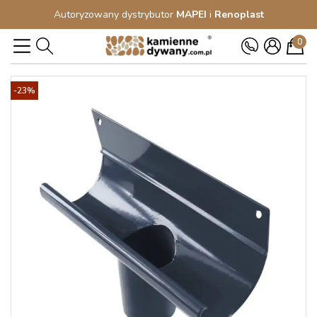
Autoryzowany dystrybutor
MAPEI
i
Renoplast
0
-23%