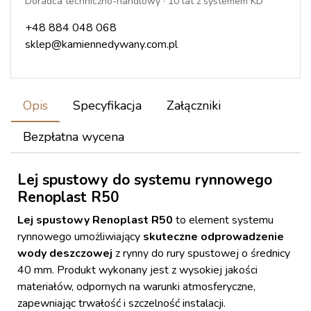
Doradca techniczno-handlowy · 10 lat z systemem KD
+48 884 048 068
sklep@kamiennedywany.com.pl
Opis
Specyfikacja
Załączniki
Bezpłatna wycena
Lej spustowy do systemu rynnowego
Renoplast R50
Lej spustowy Renoplast R50
to element systemu
rynnowego umożliwiający
skuteczne odprowadzenie
wody deszczowej
z rynny do rury spustowej o średnicy
40 mm. Produkt wykonany jest z wysokiej jakości
materiałów, odpornych na warunki atmosferyczne,
zapewniając trwałość i szczelność instalacji.