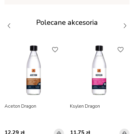
Polecane akcesoria
favorite_border
favorite_border
Aceton Dragon
Ksylen Dragon
12,29 zł
11,75 zł