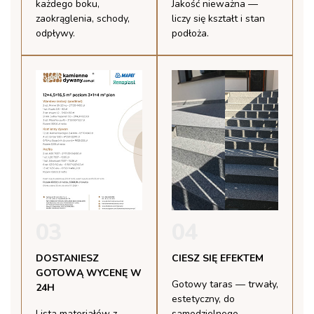
każdego boku,
Jakość nieważna —
zaokrąglenia, schody,
liczy się kształt i stan
odpływy.
podłoża.
03
04
DOSTANIESZ
CIESZ SIĘ EFEKTEM
GOTOWĄ WYCENĘ W
Gotowy taras — trwały,
24H
estetyczny, do
Lista materiałów z
samodzielnego