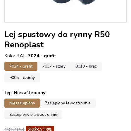
Lej spustowy do rynny R50
Renoplast
Kolor RAL:
7024 - grafit
7024 - grafit
7037 - szary
8019 - brąz
9005 - czarny
Typ:
Niezaślepiony
Niezaślepiony
Zaślepiony lewostronnie
Zaślepiony prawostronnie
101,40 zł
ZNIŻKA 23%