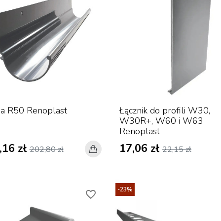
a R50 Renoplast
Łącznik do profili W30,
W30R+, W60 i W63
Renoplast
,16 zł
17,06 zł
202,80 zł
22,15 zł
-23%
favorite_border