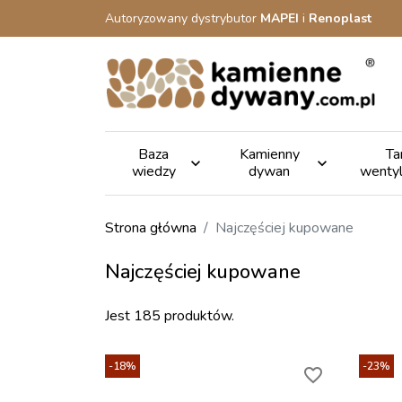
Autoryzowany dystrybutor
MAPEI
i
Renoplast
Baza
Kamienny
Ta


wiedzy
dywan
wenty
Strona główna
Najczęściej kupowane
Najczęściej kupowane
Jest 185 produktów.
-18%
-23%
favorite_border