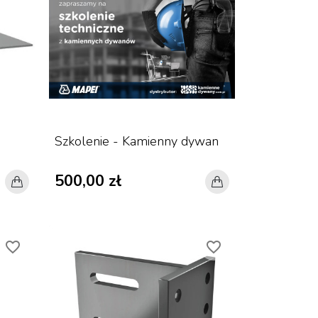
Szkolenie - Kamienny dywan
500,00 zł
favorite_border
favorite_border