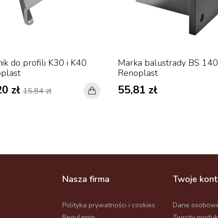
ik do profili K30 i K40
Marka balustrady BS 140
plast
Renoplast
20 zł
55,81 zł
15,84 zł
Nasza firma
Twoje kon
Polityka prywatności i cookies
Dane osobow
Regulamin
Zwroty produ