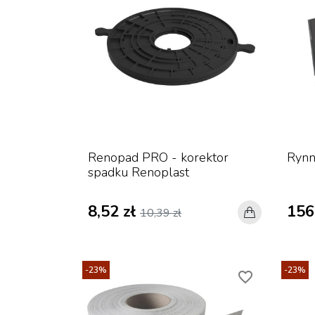
Renopad PRO - korektor
Rynn
spadku Renoplast
8,52 zł
156
10,39 zł
-23%
-23%
favorite_border