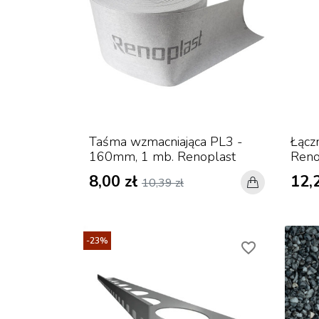
Taśma wzmacniająca PL3 -
Łączn
160mm, 1 mb. Renoplast
Reno
8,00 zł
12,
10,39 zł
-23%
favorite_border