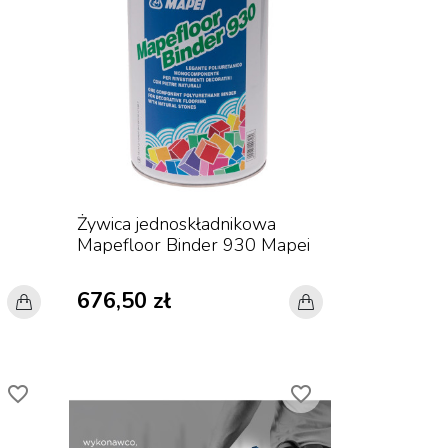
Żywica jednoskładnikowa
Mapefloor Binder 930 Mapei
676,50 zł
favorite_border
favorite_border