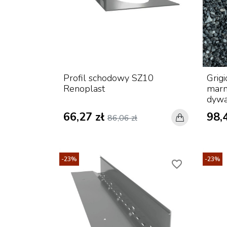
Profil schodowy SZ10
Grigi
Renoplast
marm
dyw
66,27 zł
98,4
86,06 zł
-23%
-23%
favorite_border