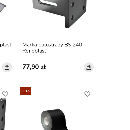
plast
Marka balustrady BS 240
Renoplast
77,90 zł
-18%
favorite_border
favorite_border