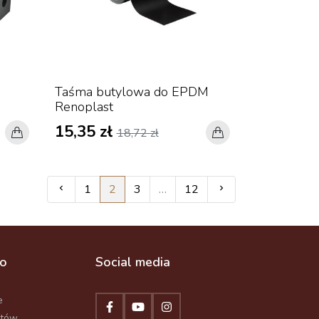
Taśma butylowa do EPDM
Renoplast
15,35 zł
18,72 zł
Poprzedni
Następny
1
2
3
…
12
to
Social media
e
któw