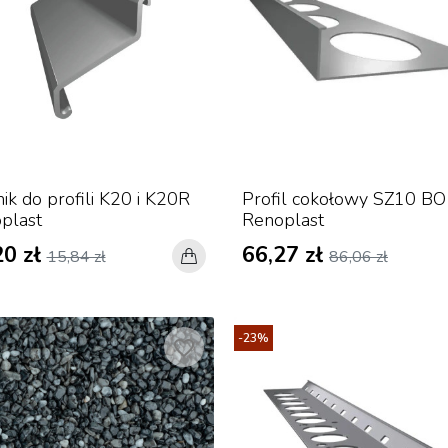
ik do profili K20 i K20R
Profil cokołowy SZ10 BO
plast
Renoplast
20 zł
66,27 zł
15,84 zł
86,06 zł
-23%
favorite_border