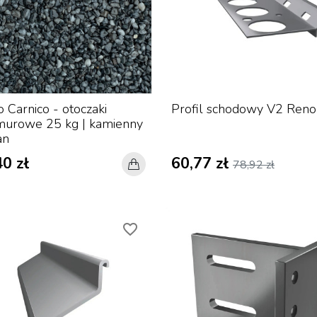
o Carnico - otoczaki
Profil schodowy V2 Reno
urowe 25 kg | kamienny
an
0 zł
60,77 zł
78,92 zł
favorite_border