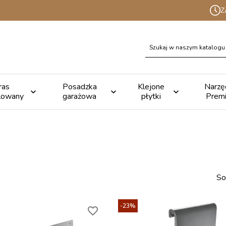
Z
ras
Posadzka
Klejone
Narzę



lowany
garażowa
płytki
Prem
So
-23%
favorite_border