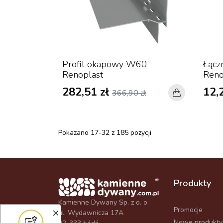
Profil okapowy W60
Łączn
Renoplast
Reno
282,51 zł
12,
366,90 zł
Pokazano 17-32 z 185 pozycji
Produkty
Kamienne Dywany Sp. z o. o.
Promocje
ul. Wydawnicza 17A
Nowe produkty