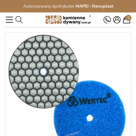
Autoryzowany dystrybutor
MAPEI
i
Renoplast
0