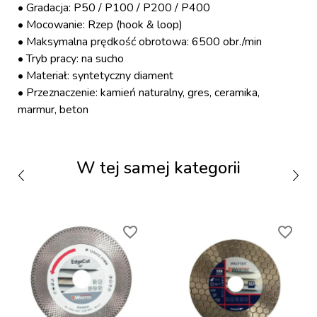
• Gradacja: P50 / P100 / P200 / P400
• Mocowanie: Rzep (hook & loop)
• Maksymalna prędkość obrotowa: 6500 obr./min
• Tryb pracy: na sucho
• Materiał: syntetyczny diament
• Przeznaczenie: kamień naturalny, gres, ceramika,
marmur, beton
W tej samej kategorii
favorite_border
favorite_border