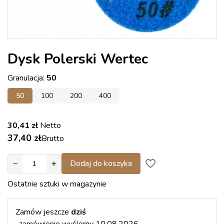
Dysk Polerski Wertec
Granulacja:
50
50
100
200
400
30,41 zł
Netto
37,40 zł
Brutto
−
+
favorite_border
Dodaj do koszyka
Ostatnie sztuki w magazynie
Zamów jeszcze
dziś