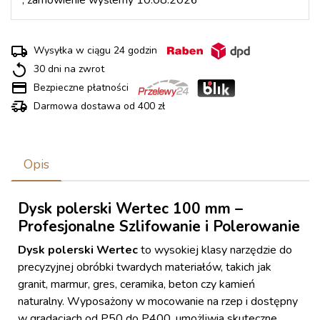
, zamówienie wyślemy 10.08.2026
Wysyłka w ciągu 24 godzin
30 dni na zwrot
Bezpieczne płatności
Darmowa dostawa od 400 zł
Opis
Dysk polerski Wertec 100 mm –
Profesjonalne Szlifowanie i Polerowanie
Dysk polerski Wertec
to wysokiej klasy narzędzie do
precyzyjnej obróbki twardych materiałów, takich jak
granit, marmur, gres, ceramika, beton czy kamień
naturalny. Wyposażony w mocowanie na rzep i dostępny
w gradacjach od P50 do P400, umożliwia skuteczne