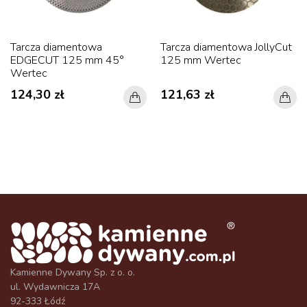
Tarcza diamentowa
Tarcza diamentowa JollyCut
EDGECUT 125 mm 45°
125 mm Wertec
Wertec
124,30 zł
121,63 zł
Kamienne Dywany Sp. z o. o.
ul. Wydawnicza 17A
92-333 Łódź