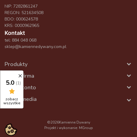
NIP: 7282861247
REGON: 521634508
BDO: 000624578
KRS: 0000962965
Kontakt
tel:
884 048 068
sklep@kamiennedywany.com.pl
Produkty
Nasza firma
5.0
(1)
Twoje konto
Social media
zobacz
wszystkie
©2026
Kamienne Dywany
Projekt i wykonanie:
MGroup