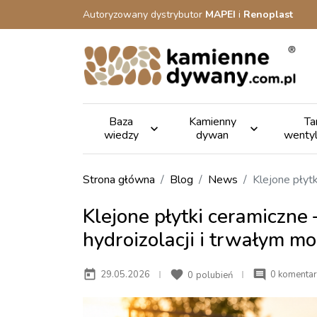
Autoryzowany dystrybutor
MAPEI
i
Renoplast
Baza
Kamienny
Ta


wiedzy
dywan
wenty
Strona główna
Blog
News
Klejone płyt
Klejone płytki ceramiczne
hydroizolacji i trwałym m
today
favorite
comment
29.05.2026
0 komentar
0
polubień