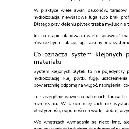
W praktyce wiele awarii balkonów, tarasów c
hydroizolacja, niewłaściwa fuga albo brak pr
Dlatego przy klejeniu płytek trzeba myśleć nie 
Już na etapie planowania warto sprawdzić ma
również hydroizolacje, fugi, silikony oraz syst
Co oznacza system klejonych p
materiału
System klejonych płytek to nie pojedynczy 
hydroizolację, klej, płytki, fugę, uszczeln
powierzchnię odporną na wilgoć, naprężenia i c
To szczególnie ważne na balkonach, tarasach i
rozmarzania. W takich miejscach nie wyst
elastyczności, odporności na wodę i dobrej prz
We wnętrzach wymagania są nieco inne, ale 