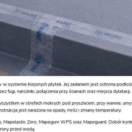
w w systemie klejonych płytek. Jej zadaniem jest ochrona podłoża
 fugi, narożniki, połączenia przy ścianach oraz miejsca dylatacji.
wszystkim w strefach mokrych: pod prysznicem, przy wannie, umy
nstrukcja jest narażona na opady, mróz i zmiany temperatury.
bo, Mapelastic Zero, Mapegum WPS oraz Mapeguard. Dobór konkr
rony przed wodą.