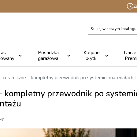
Z
ras
Posadzka
Klejone
Narzę



lowany
garażowa
płytki
Prem
ki ceramiczne – kompletny przewodnik po systemie, materiałach, h
 – kompletny przewodnik po systemie
ontażu
zy