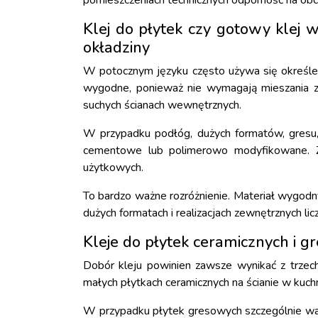
pomieszczeniach technicznych odporność na obci
Klej do płytek czy gotowy klej w
okładziny
W potocznym języku często używa się określeń 
wygodne, ponieważ nie wymagają mieszania z w
suchych ścianach wewnętrznych.
W przypadku podłóg, dużych formatów, gresu,
cementowe lub polimerowo modyfikowane. Za
użytkowych.
To bardzo ważne rozróżnienie. Materiał wygodn
dużych formatach i realizacjach zewnętrznych lic
Kleje do płytek ceramicznych i g
Dobór kleju powinien zawsze wynikać z trzech
małych płytkach ceramicznych na ścianie w kuchni
W przypadku płytek gresowych szczególnie waż