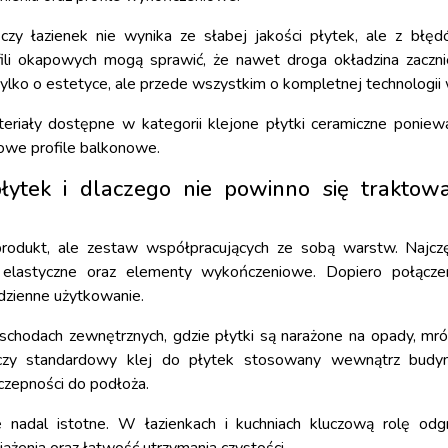
zy łazienek nie wynika ze słabej jakości płytek, ale z błę
ofili okapowych mogą sprawić, że nawet droga okładzina zaczn
tylko o estetyce, ale przede wszystkim o kompletnej technologii
teriały dostępne w kategorii
klejone płytki ceramiczne
ponieważ
emowe profile balkonowe.
łytek i dlaczego nie powinno się traktow
produkt, ale zestaw współpracujących ze sobą warstw. Najczę
ienia elastyczne oraz elementy wykończeniowe. Dopiero połąc
odzienne użytkowanie.
 schodach zewnętrznych, gdzie płytki są narażone na opady, mró
arczy standardowy klej do płytek stosowany wewnątrz budy
yczepności do podłoża.
nadal istotne. W łazienkach i kuchniach kluczową rolę odg