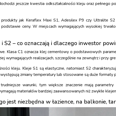
ochodzi jeszcze kwestia odkształcalności kleju oraz pełnego pod
 produkty jak Keraflex Maxi S1, Adesilex P9 czy Ultralite S2
a podstawie ceny. W miejscach wymagających wysokiej trwało
 i S2 – co oznaczają i dlaczego inwestor powi
owe. Klasa C1 oznacza klej cementowy o podstawowych paramet
 wymagających realizacjach, szczególnie na zewnątrz i przy gresi
ności kleju. Kleje S1 są elastyczne, natomiast S2 charakteryzuj
, występują zmiany temperatury lub stosowane są duże formaty p
trudniejsze warunki, tym większe znaczenie mają parametry k
agają materiałów bardziej zaawansowanych niż zwykłe klejenie 
ego jest niezbędna w łazience, na balkonie, t