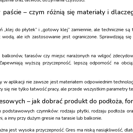
ążenia oraz łatwość utrzymania czystości.
 paście – czym różnią się materiały i dlacz
„klej do płytek” i „gotowy klej” zamiennie, ale technicznie są 
odą, ale ich zastosowanie jest ograniczone. Sprawdzają się 
 balkonów, tarasów czy miejsc narażonych na wilgoć zdecydo
pewniają wyższą przyczepność, lepszą odporność na obciąż
y w aplikacji nie zawsze jest materiałem odpowiednim technolo
zy się nie tylko łatwość pracy, ale przede wszystkim parametry te
resowych – jak dobrać produkt do podłoża, fo
 podstawowych czynników: rodzaju płytki, rodzaju podłoża oraz
, a inny przy dużym gresie na tarasie lub balkonie.
na jest wysoka przyczepność. Gres ma niską nasiąkliwość, dla