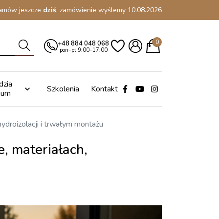
amów jeszcze
dziś
, zamówienie wyślemy 10.08.2026
0
+48 884 048 068
pon–pt 9:00–17:00
dzia
Szkolenia
Kontakt

ium
ydroizolacji i trwałym montażu
, materiałach,