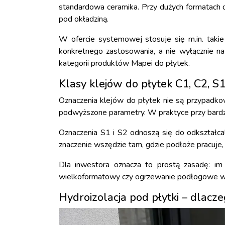
standardowa ceramika. Przy dużych formatach d
pod okładziną.
W ofercie systemowej stosuje się m.in. takie
konkretnego zastosowania, a nie wyłącznie n
kategorii
produktów Mapei do płytek
.
Klasy klejów do płytek C1, C2, S1
Oznaczenia klejów do płytek nie są przypadk
podwyższone parametry. W praktyce przy bardziej
Oznaczenia S1 i S2 odnoszą się do odkształcal
znaczenie wszędzie tam, gdzie podłoże pracuje
Dla inwestora oznacza to prostą zasadę: im 
wielkoformatowy czy ogrzewanie podłogowe wym
Hydroizolacja pod płytki – dlacz