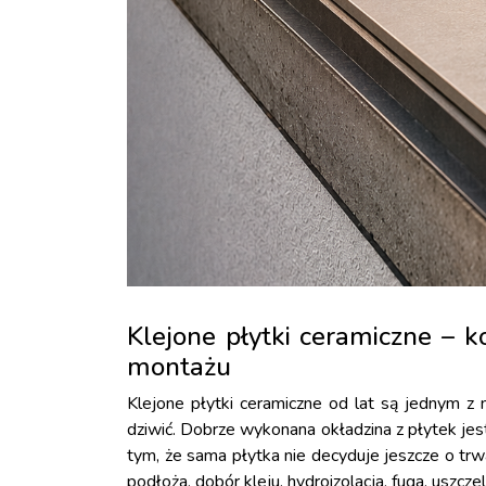
Klejone płytki ceramiczne – k
montażu
Klejone płytki ceramiczne od lat są jednym z
dziwić. Dobrze wykonana okładzina z płytek jest
tym, że sama płytka nie decyduje jeszcze o tr
podłoża, dobór kleju, hydroizolacja, fuga, uszcz