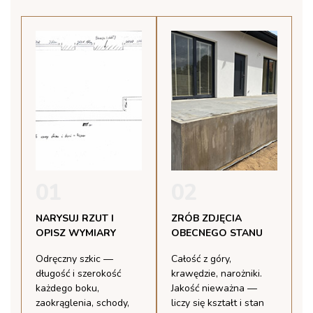
01
02
NARYSUJ RZUT I
ZRÓB ZDJĘCIA
OPISZ WYMIARY
OBECNEGO STANU
Odręczny szkic —
Całość z góry,
długość i szerokość
krawędzie, narożniki.
każdego boku,
Jakość nieważna —
zaokrąglenia, schody,
liczy się kształt i stan