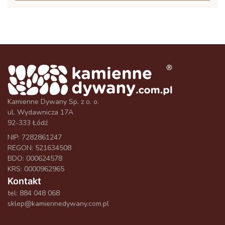
Kamienne Dywany Sp. z o. o.
ul. Wydawnicza 17A
92-333 Łódź
NIP: 7282861247
REGON: 521634508
BDO: 000624578
KRS: 0000962965
Kontakt
tel:
884 048 068
sklep@kamiennedywany.com.pl