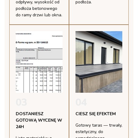
odpływy, wysokość od
podłoża.
podłoża betonowego
do ramy drzwi lub okna.
03
04
DOSTANIESZ
CIESZ SIĘ EFEKTEM
GOTOWĄ WYCENĘ W
Gotowy taras — trwały,
24H
estetyczny, do