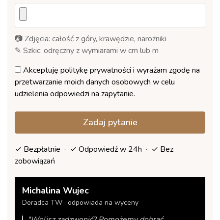
📷 Zdjęcia: całość z góry, krawędzie, narożniki
✎ Szkic: odręczny z wymiarami w cm lub m
Akceptuję
politykę prywatności
i wyrażam zgodę na
przetwarzanie moich danych osobowych w celu
udzielenia odpowiedzi na zapytanie.
Zadaj pytanie
✓ Bezpłatnie · ✓ Odpowiedź w 24h · ✓ Bez
zobowiązań
Michalina Wujec
Doradca TW · odpowiada na wyceny
"Wolisz zadzwonić? Pomożemy dobrać