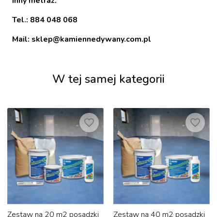
inny metraż.
Tel.: 884 048 068
Mail: sklep@kamiennedywany.com.pl
W tej samej kategorii
favorite_border
favorite_border
Zestaw na 20 m2 posadzki
Zestaw na 40 m2 posadzki