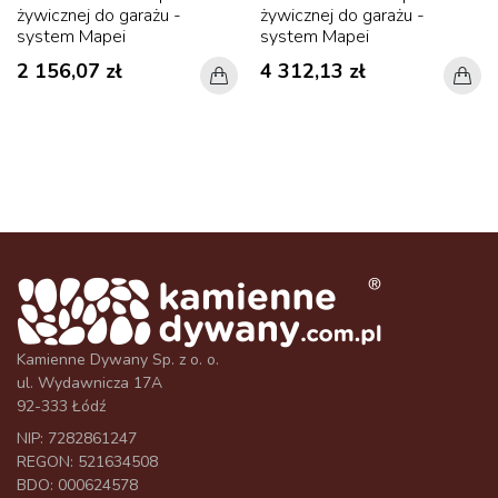
żywicznej do garażu -
żywicznej do garażu -
system Mapei
system Mapei
2 156,07 zł
4 312,13 zł
Kamienne Dywany Sp. z o. o.
ul. Wydawnicza 17A
92-333 Łódź
NIP: 7282861247
REGON: 521634508
BDO: 000624578