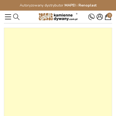
Autoryzowany dystrybutor
MAPEI
i
Renoplast
0