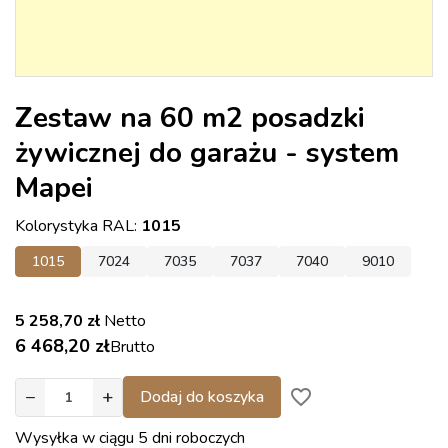
Zestaw na 60 m2 posadzki
żywicznej do garażu - system
Mapei
Kolorystyka RAL:
1015
1015
7024
7035
7037
7040
9010
5 258,70 zł
Netto
6 468,20 zł
Brutto
−
+
favorite_border
Dodaj do koszyka
Wysyłka w ciągu 5 dni roboczych