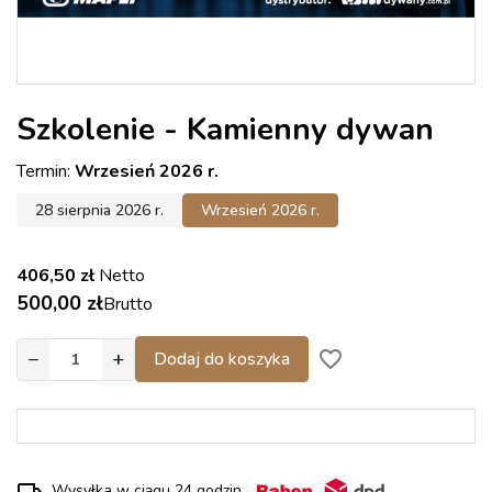
Szkolenie - Kamienny dywan
Termin:
Wrzesień 2026 r.
28 sierpnia 2026 r.
Wrzesień 2026 r.
406,50 zł
Netto
500,00 zł
Brutto
−
+
favorite_border
Dodaj do koszyka
Wysyłka w ciągu 24 godzin