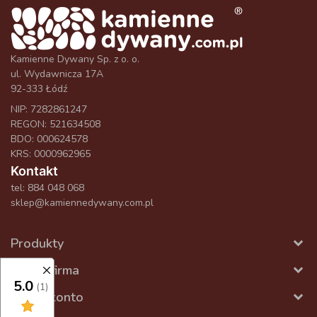
Kamienne Dywany Sp. z o. o.
ul. Wydawnicza 17A
92-333 Łódź
NIP: 7282861247
REGON: 521634508
BDO: 000624578
KRS: 0000962965
Kontakt
tel:
884 048 068
sklep@kamiennedywany.com.pl
Produkty
Nasza firma
5.0
(1)
Twoje konto