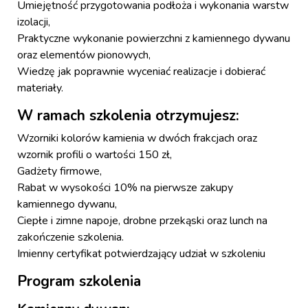
Umiej
ę
tno
ść
przygotowania pod
ł
o
ż
a i wykonania warstw
izolacji,
Praktyczne wykonanie powierzchni z kamiennego dywanu
oraz element
ó
w pionowych,
Wiedz
ę
jak poprawnie wycenia
ć
realizacje i dobiera
ć
materia
ł
y.
W ramach szkolenia otrzymujesz:
Wzorniki kolorów kamienia w dwóch frakcjach oraz
wzornik profili o wartości 150 zł,
Gadżety firmowe,
Rabat w wysokości 10% na pierwsze zakupy
kamiennego dywanu,
Ciepłe i zimne napoje, drobne przekąski oraz lunch na
zakończenie szkolenia.
Imienny certyfikat potwierdzaj
ą
cy udzia
ł
w szkoleniu
Program szkolenia