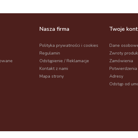
Nasza firma
Twoje kon
Polityka prywatności i cookies
Dane osobow
Regulamin
Zwroty produ
powane
Odstąpienie / Reklamacje
Zamówienia
Kontakt z nami
Potwierdzenia
Mapa strony
Adresy
Odstąp od umo