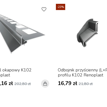
-23%
favorite_border
il okapowy K102
Odbojnik przyścienny (L+
plast
profilu K102 Renoplast
,16 zł
16,79 zł
202,80 zł
21,80 zł