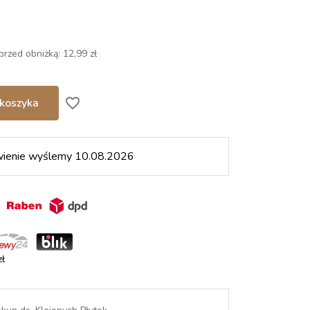
przed obniżką:
12,99 zł
favorite_border
koszyka
wienie wyślemy 10.08.2026
in
ł