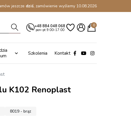
amów jeszcze
dziś
, zamówienie wyślemy 10.08.2026
0
+48 884 048 068
pon–pt 9:00–17:00
dzia
Szkolenia
Kontakt

ium
ast
ilu K102 Renoplast
8019 - brąz