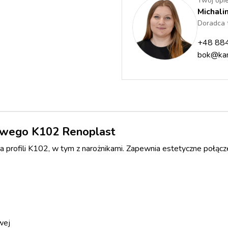
Twój opie
Michali
Doradca 
+48 88
bok@kam
powego K102 Renoplast
profili K102, w tym z narożnikami. Zapewnia estetyczne połącz
wej