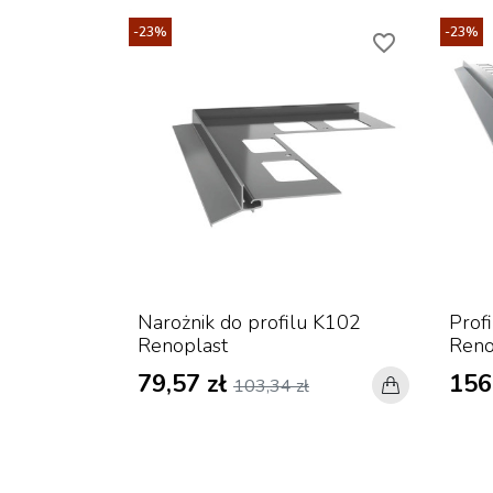
-23%
-23%
favorite_border
Narożnik do profilu K102
Prof
Renoplast
Reno
79,57 zł
156
103,34 zł