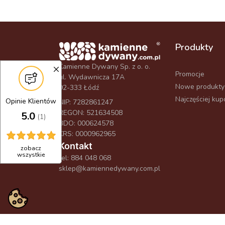
Produkty
Kamienne Dywany Sp. z o. o.
Promocje
ul. Wydawnicza 17A
Nowe produkty
92-333 Łódź
Najczęściej ku
Opinie Klientów
NIP: 7282861247
REGON: 521634508
5.0
(1)
BDO: 000624578
KRS: 0000962965
Kontakt
zobacz
wszystkie
tel:
884 048 068
sklep@kamiennedywany.com.pl
©2026
Kamienne Dywany