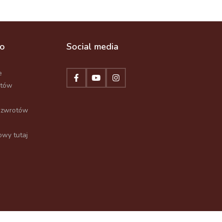
to
Social media
e
któw
 zwrotów
wy tutaj
Projekt i wykonanie:
MGroup