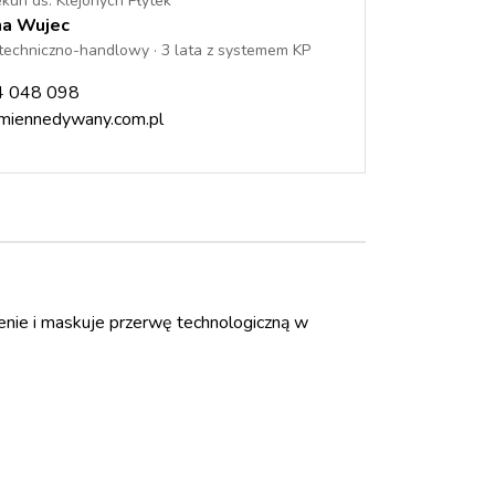
kun ds. Klejonych Płytek
na Wujec
techniczno-handlowy · 3 lata z systemem KP
4 048 098
iennedywany.com.pl
enie i maskuje przerwę technologiczną w