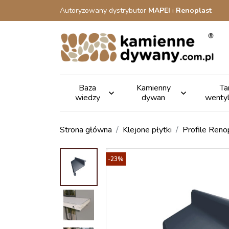
Autoryzowany dystrybutor
MAPEI
i
Renoplast
Baza
Kamienny
Ta


wiedzy
dywan
wenty
Strona główna
Klejone płytki
Profile Reno
-23%