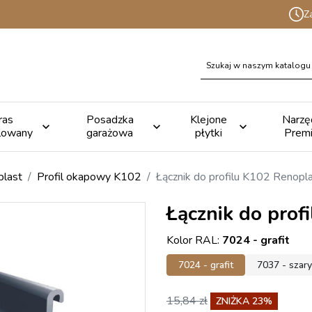
Z
ras
Posadzka
Klejone
Narzę



lowany
garażowa
płytki
Prem
plast
Profil okapowy K102
Łącznik do profilu K102 Renopl
Łącznik do prof
Kolor RAL:
7024 - grafit
7024 - grafit
7037 - szary
15,84 zł
ZNIŻKA 23%